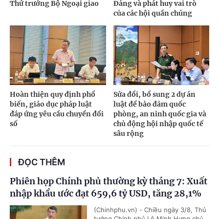
Thứ trưởng Bộ Ngoại giao
Đảng và phát huy vai trò
của các hội quần chúng
Hoàn thiện quy định phổ
Sửa đổi, bổ sung 2 dự án
biến, giáo dục pháp luật
luật để bảo đảm quốc
đáp ứng yêu cầu chuyển đổi
phòng, an ninh quốc gia và
số
chủ động hội nhập quốc tế
sâu rộng
ĐỌC THÊM
Phiên họp Chính phủ thường kỳ tháng 7: Xuất
nhập khẩu ước đạt 659,6 tỷ USD, tăng 28,1%
(Chinhphu.vn) - Chiều ngày 3/8, Thủ
tướng Chính phủ Lê Minh Hưng chủ