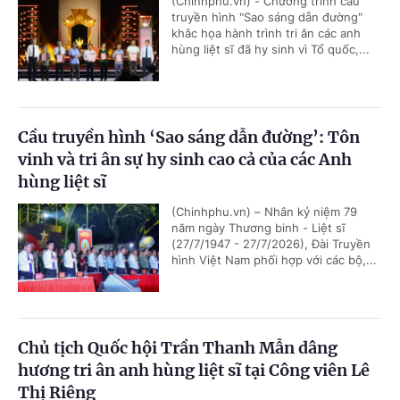
(Chinhphu.vn) - Chương trình cầu
truyền hình "Sao sáng dẫn đường"
khắc họa hành trình tri ân các anh
hùng liệt sĩ đã hy sinh vì Tổ quốc,...
Cầu truyền hình ‘Sao sáng dẫn đường’: Tôn
vinh và tri ân sự hy sinh cao cả của các Anh
hùng liệt sĩ
(Chinhphu.vn) – Nhân kỷ niệm 79
năm ngày Thương binh - Liệt sĩ
(27/7/1947 - 27/7/2026), Đài Truyền
hình Việt Nam phối hợp với các bộ,...
Chủ tịch Quốc hội Trần Thanh Mẫn dâng
hương tri ân anh hùng liệt sĩ tại Công viên Lê
Thị Riêng