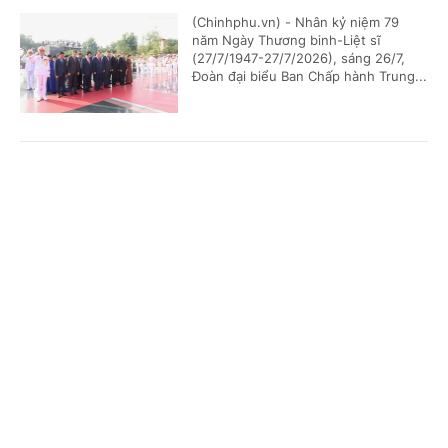
(Chinhphu.vn) - Nhân kỷ niệm 79
năm Ngày Thương binh-Liệt sĩ
(27/7/1947-27/7/2026), sáng 26/7,
Đoàn đại biểu Ban Chấp hành Trung...
Chủ tịch Quốc hội Campuchia sẽ thăm chính
Cổng TTĐT Chính phủ
English
中文
thức Việt Nam
Trang chủ
Media
Tin nóng
Thông tin
(Chinhphu.vn) - Nhận lời mời của Chủ
tịch Quốc hội Trần Thanh Mẫn, Chủ
tịch Quốc hội Campuchia Samdech
Khuon Sudary sẽ thăm chính thức...
Chuyên mục
CHÍNH TRỊ
KINH TẾ
Thủ tướng Chính phủ phát động "Phong trào
đẩy mạnh chăm lo người có công với cách
VĂN HÓA
XÃ HỘI
mạng"