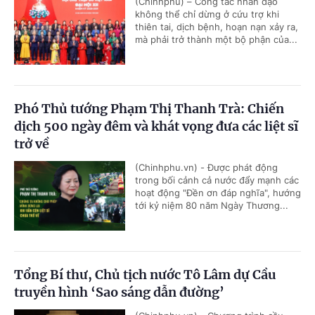
(Chinhphu) – Công tác nhân đạo
không thể chỉ dừng ở cứu trợ khi
thiên tai, dịch bệnh, hoạn nạn xảy ra,
mà phải trở thành một bộ phận của...
Phó Thủ tướng Phạm Thị Thanh Trà: Chiến
dịch 500 ngày đêm và khát vọng đưa các liệt sĩ
trở về
(Chinhphu.vn) - Được phát động
trong bối cảnh cả nước đẩy mạnh các
hoạt động "Đền ơn đáp nghĩa", hướng
tới kỷ niệm 80 năm Ngày Thương...
Tổng Bí thư, Chủ tịch nước Tô Lâm dự Cầu
truyền hình ‘Sao sáng dẫn đường’