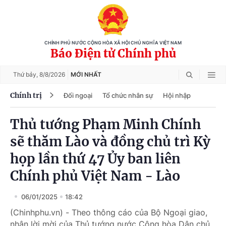
CHÍNH PHỦ NƯỚC CỘNG HÒA XÃ HỘI CHỦ NGHĨA VIỆT NAM
Báo Điện tử Chính phủ
Thứ bảy,
8/8/2026
MỚI NHẤT
Chính trị
Đối ngoại
Tổ chức nhân sự
Hội nhập
Thủ tướng Phạm Minh Chính
sẽ thăm Lào và đồng chủ trì Kỳ
họp lần thứ 47 Ủy ban liên
Chính phủ Việt Nam - Lào
06/01/2025
18:42
(Chinhphu.vn) - Theo thông cáo của Bộ Ngoại giao,
nhận lời mời của Thủ tướng nước Cộng hòa Dân chủ