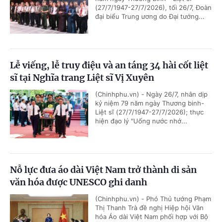
(27/7/1947-27/7/2026), tối 26/7, Đoàn
đại biểu Trung ương do Đại tướng...
Lễ viếng, lễ truy điệu và an táng 34 hài cốt liệt
sĩ tại Nghĩa trang Liệt sĩ Vị Xuyên
(Chinhphu.vn) - Ngày 26/7, nhân dịp
kỷ niệm 79 năm ngày Thương binh-
Liệt sĩ (27/7/1947-27/7/2026); thực
hiện đạo lý "Uống nước nhớ...
Nỗ lực đưa áo dài Việt Nam trở thành di sản
văn hóa được UNESCO ghi danh
(Chinhphu.vn) - Phó Thủ tướng Phạm
Thị Thanh Trà đề nghị Hiệp hội Văn
hóa Áo dài Việt Nam phối hợp với Bộ