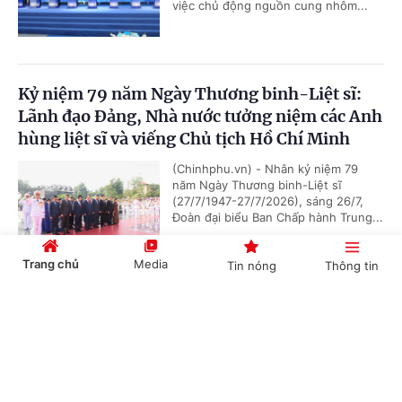
việc chủ động nguồn cung nhôm...
Kỷ niệm 79 năm Ngày Thương binh-Liệt sĩ:
Lãnh đạo Đảng, Nhà nước tưởng niệm các Anh
hùng liệt sĩ và viếng Chủ tịch Hồ Chí Minh
(Chinhphu.vn) - Nhân kỷ niệm 79
năm Ngày Thương binh-Liệt sĩ
(27/7/1947-27/7/2026), sáng 26/7,
Đoàn đại biểu Ban Chấp hành Trung...
Trang chủ
Media
Tin nóng
Thông tin
Chủ tịch Quốc hội Campuchia sẽ thăm chính
Cổng TTĐT Chính phủ
English
中文
thức Việt Nam
(Chinhphu.vn) - Nhận lời mời của Chủ
tịch Quốc hội Trần Thanh Mẫn, Chủ
tịch Quốc hội Campuchia Samdech