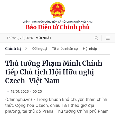
CHÍNH PHỦ NƯỚC CỘNG HÒA XÃ HỘI CHỦ NGHĨA VIỆT NAM
Báo Điện tử Chính phủ
Thứ sáu,
7/8/2026
MỚI NHẤT
Chính trị
Đối ngoại
Tổ chức nhân sự
Hội nhập
Thủ tướng Phạm Minh Chính
tiếp Chủ tịch Hội Hữu nghị
Czech-Việt Nam
19/01/2025
00:20
(Chinhphu.vn) - Trong khuôn khổ chuyến thăm chính
thức Cộng hòa Czech, chiều 18/1 theo giờ địa
phương, tại thủ đô Praha, Thủ tướng Chính phủ Phạm