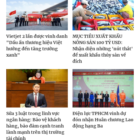
Vietjet 2 lần được vinh danh
MỤC TIÊU XUẤT KHẨU
"Dấu ấn thương hiệu Việt
NÔNG SẢN 100 TỶ USD:
hướng đến tăng trưởng
Nhận diện những 'nút thắt'
xanh"
để xuất khẩu thủy sản về
đích
Sửa 3 luật trong lĩnh vực
Điện lực TPHCM vinh dự
ngân hàng: Bảo vệ khách
đón nhận Huân chương Lao
hàng, bảo đảm cạnh tranh
động hạng Ba
lành mạnh trên thị trường
tài chính