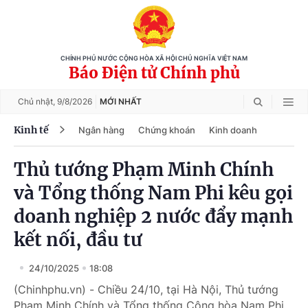
CHÍNH PHỦ NƯỚC CỘNG HÒA XÃ HỘI CHỦ NGHĨA VIỆT NAM
Báo Điện tử Chính phủ
Chủ nhật,
9/8/2026
MỚI NHẤT
Kinh tế
Ngân hàng
Chứng khoán
Kinh doanh
Thủ tướng Phạm Minh Chính
và Tổng thống Nam Phi kêu gọi
doanh nghiệp 2 nước đẩy mạnh
kết nối, đầu tư
24/10/2025
18:08
(Chinhphu.vn) - Chiều 24/10, tại Hà Nội, Thủ tướng
Phạm Minh Chính và Tổng thống Cộng hòa Nam Phi