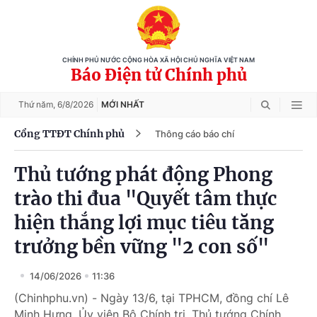
CHÍNH PHỦ NƯỚC CỘNG HÒA XÃ HỘI CHỦ NGHĨA VIỆT NAM
Báo Điện tử Chính phủ
Thứ năm,
6/8/2026
MỚI NHẤT
Cổng TTĐT Chính phủ
Thông cáo báo chí
Thủ tướng phát động Phong
trào thi đua "Quyết tâm thực
hiện thắng lợi mục tiêu tăng
trưởng bền vững "2 con số"
14/06/2026
11:36
(Chinhphu.vn) - Ngày 13/6, tại TPHCM, đồng chí Lê
Minh Hưng, Ủy viên Bộ Chính trị, Thủ tướng Chính