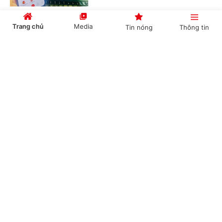
Trang chủ
Media
Tin nóng
Thông tin
Chỉ đạo, điều hành của Chính phủ, Thủ tướng
Chính phủ ngày 12/7/2026
Cổng TTĐT Chính phủ
English
中文
(Chinhphu.vn) - Văn phòng Chính
phủ vừa có Thông cáo báo chí chỉ
đạo, điều hành của Chính phủ, Thủ
tướng Chính phủ ngày 12/7/2026.
Chuyên mục
Chỉ đạo, điều hành của Chính phủ, Thủ tướng
CHÍNH TRỊ
KINH TẾ
Chính phủ ngày 11/7/2026
VĂN HÓA
XÃ HỘI
(Chinhphu.vn) - Văn phòng Chính
phủ vừa có Thông cáo báo chí chỉ
KHOA GIÁO
QUỐC TẾ
đạo, điều hành của Chính phủ, Thủ
tướng Chính phủ ngày 11/7/2026.
GÓP Ý HIẾN KẾ