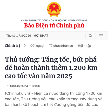
CHÍNH PHỦ NƯỚC CỘNG HÒA XÃ HỘI CHỦ NGHĨA VIỆT NAM
Báo Điện tử Chính phủ
Thứ sáu,
7/8/2026
MỚI NHẤT
Chính trị
Đối ngoại
Tổ chức nhân sự
Hội nhập
Thủ tướng: Tăng tốc, bứt phá
để hoàn thành thêm 1.200 km
cao tốc vào năm 2025
08/08/2024
18:50
(Chinhphu.vn) - Hiện cả nước đang thi công 1.700 km
cao tốc, Thủ tướng yêu cầu khẩn trương xây dựng và
ban hành kế hoạch chi tiết đường găng tiến độ các