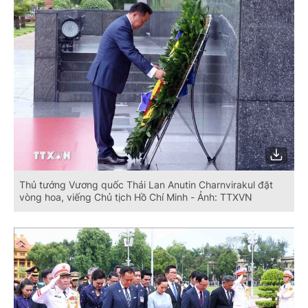
Thủ tướng Vương quốc Thái Lan Anutin Charnvirakul đặt
vòng hoa, viếng Chủ tịch Hồ Chí Minh - Ảnh: TTXVN