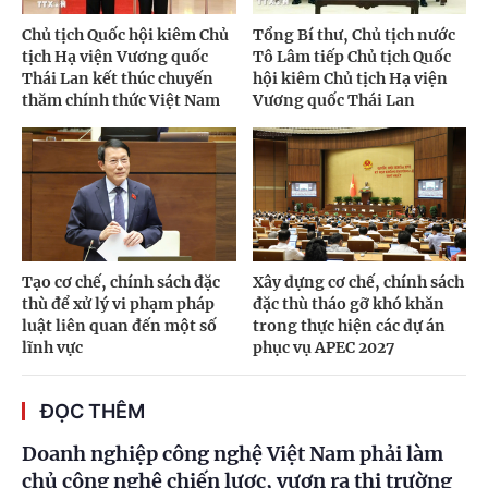
Chủ tịch Quốc hội kiêm Chủ
Tổng Bí thư, Chủ tịch nước
tịch Hạ viện Vương quốc
Tô Lâm tiếp Chủ tịch Quốc
Thái Lan kết thúc chuyến
hội kiêm Chủ tịch Hạ viện
thăm chính thức Việt Nam
Vương quốc Thái Lan
Tạo cơ chế, chính sách đặc
Xây dựng cơ chế, chính sách
thù để xử lý vi phạm pháp
đặc thù tháo gỡ khó khăn
luật liên quan đến một số
trong thực hiện các dự án
lĩnh vực
phục vụ APEC 2027
ĐỌC THÊM
Doanh nghiệp công nghệ Việt Nam phải làm
chủ công nghệ chiến lược, vươn ra thị trường