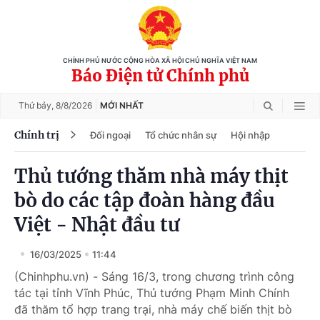
CHÍNH PHỦ NƯỚC CỘNG HÒA XÃ HỘI CHỦ NGHĨA VIỆT NAM
Báo Điện tử Chính phủ
Thứ bảy,
8/8/2026
MỚI NHẤT
Chính trị
Đối ngoại
Tổ chức nhân sự
Hội nhập
Thủ tướng thăm nhà máy thịt
bò do các tập đoàn hàng đầu
Việt - Nhật đầu tư
16/03/2025
11:44
(Chinhphu.vn) - Sáng 16/3, trong chương trình công
tác tại tỉnh Vĩnh Phúc, Thủ tướng Phạm Minh Chính
đã thăm tổ hợp trang trại, nhà máy chế biến thịt bò