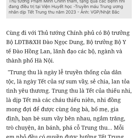
Thủ tướng Phạm Minh Chính thăm, tặng quà các bệnh nhi
đang điều trị tại Viện Huyết học -Truyền máu Trung ương
nhân dịp Tết Trung thu năm 2023 - Ảnh: VGP/Nhật Bắc
Cùng đi với Thủ tướng Chính phủ có Bộ trưởng
Bộ LĐTB&XH Đào Ngọc Dung, Bộ trưởng Bộ Y
tế Đào Hồng Lan, lãnh đạo các bộ, ngành và
thành phố Hà Nội.
"Trung thu là ngày lễ truyền thống của dân
tộc, là ngày Tết của sự sum vầy, sẻ chia, lan tỏa
tình yêu thương. Trung thu là Tết của thiếu nhi,
là dịp Tết mà các cháu thiếu niên, nhi đồng
mong đợi để được cùng ông bà, bố mẹ, gia
đình, bạn bè sum vầy bên nhau, ngắm trăng,
trò chuyện, ăn bánh, phá cỗ Trung thu… Mỗi
em nhỏ đều có quyền được hưởng Tết Trung