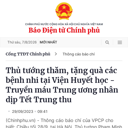
CHÍNH PHỦ NƯỚC CỘNG HÒA XÃ HỘI CHỦ NGHĨA VIỆT NAM
Báo Điện tử Chính phủ
Thứ sáu,
7/8/2026
MỚI NHẤT
Cổng TTĐT Chính phủ
Thông cáo báo chí
Thủ tướng thăm, tặng quà các
bệnh nhi tại Viện Huyết học -
Truyền máu Trung ương nhân
dịp Tết Trung thu
29/09/2023
09:41
(Chinhphu.vn) - Thông cáo báo chí của VPCP cho
biết: Chiều tối 28/9, tại Hà Nội, Thủ tướng Phạm Minh