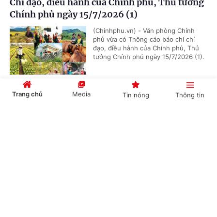
Chỉ đạo, điều hành của Chính phủ, Thủ tướng
Chính phủ ngày 15/7/2026 (1)
(Chinhphu.vn) - Văn phòng Chính
phủ vừa có Thông cáo báo chí chỉ
đạo, điều hành của Chính phủ, Thủ
tướng Chính phủ ngày 15/7/2026 (1).
Trang chủ
Media
Tin nóng
Thông tin
Chỉ đạo, điều hành của Chính phủ, Thủ tướng
Chính phủ ngày 14/7/2026
Cổng TTĐT Chính phủ
English
中文
(Chinhphu.vn) - Văn phòng Chính
phủ vừa có Thông cáo báo chí chỉ
đạo, điều hành của Chính phủ, Thủ
tướng Chính phủ ngày 14/7/2026.
Chuyên mục
Chỉ đạo, điều hành của Chính phủ, Thủ tướng
CHÍNH TRỊ
KINH TẾ