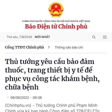
CHÍNH PHỦ NƯỚC CỘNG HÒA XÃ HỘI CHỦ NGHĨA VIỆT NAM
Báo Điện tử Chính phủ
Thứ sáu,
7/8/2026
MỚI NHẤT
Cổng TTĐT Chính phủ
Thông cáo báo chí
Thủ tướng yêu cầu bảo đảm
thuốc, trang thiết bị y tế để
phục vụ công tác khám bệnh,
chữa bệnh
06/09/2022
09:38
(Chinhphu.vn) - Thủ tướng Chính phủ Phạm Minh
Chính vừa ký ban hành Công điện số 778/CĐ-TTg