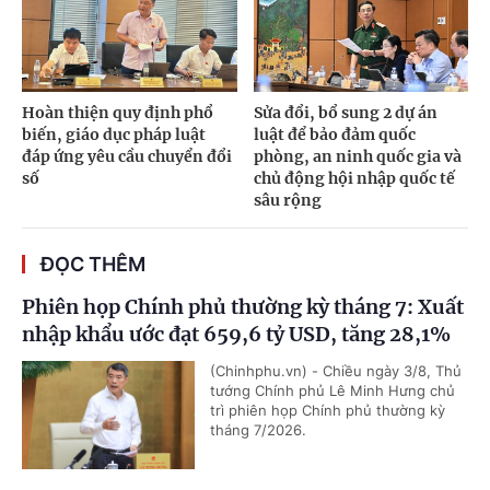
Hoàn thiện quy định phổ
Sửa đổi, bổ sung 2 dự án
biến, giáo dục pháp luật
luật để bảo đảm quốc
đáp ứng yêu cầu chuyển đổi
phòng, an ninh quốc gia và
số
chủ động hội nhập quốc tế
sâu rộng
ĐỌC THÊM
Phiên họp Chính phủ thường kỳ tháng 7: Xuất
nhập khẩu ước đạt 659,6 tỷ USD, tăng 28,1%
(Chinhphu.vn) - Chiều ngày 3/8, Thủ
tướng Chính phủ Lê Minh Hưng chủ
trì phiên họp Chính phủ thường kỳ
tháng 7/2026.