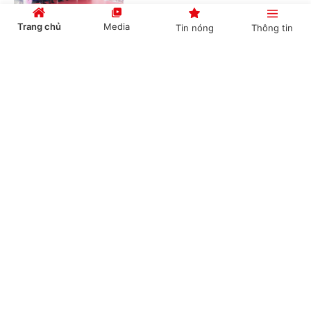
Trang chủ
Media
Tin nóng
Thông tin
Chủ tịch Quốc hội Campuchia sẽ thăm chính
Cổng TTĐT Chính phủ
English
中文
thức Việt Nam
(Chinhphu.vn) - Nhận lời mời của Chủ
tịch Quốc hội Trần Thanh Mẫn, Chủ
tịch Quốc hội Campuchia Samdech
Khuon Sudary sẽ thăm chính thức...
Chuyên mục
CHÍNH TRỊ
KINH TẾ
Thủ tướng Chính phủ phát động "Phong trào
đẩy mạnh chăm lo người có công với cách
VĂN HÓA
XÃ HỘI
mạng"
KHOA GIÁO
QUỐC TẾ
(Chinhphu.vn) - Sáng 23/7, tại Hà
Nội, Thủ tướng Chính phủ Lê Minh
GÓP Ý HIẾN KẾ
Hưng dự Hội nghị tri ân người có
công với cách mạng toàn quốc năm...