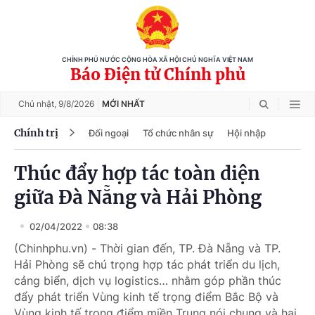
CHÍNH PHỦ NƯỚC CỘNG HÒA XÃ HỘI CHỦ NGHĨA VIỆT NAM
Báo Điện tử Chính phủ
Chủ nhật,
9/8/2026
MỚI NHẤT
Chính trị
Đối ngoại
Tổ chức nhân sự
Hội nhập
Thúc đẩy hợp tác toàn diện
giữa Đà Nẵng và Hải Phòng
02/04/2022
08:38
(Chinhphu.vn) - Thời gian đến, TP. Đà Nẵng và TP.
Hải Phòng sẽ chú trọng hợp tác phát triển du lịch,
cảng biển, dịch vụ logistics… nhằm góp phần thúc
đẩy phát triển Vùng kinh tế trọng điểm Bắc Bộ và
Vùng kinh tế trọng điểm miền Trung nói chung và hai