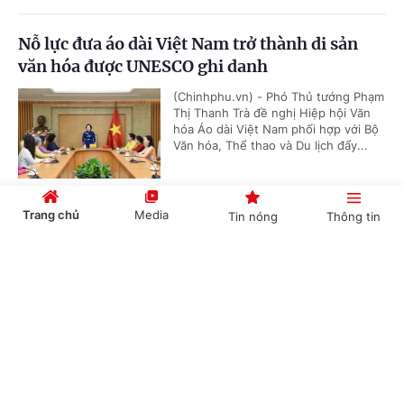
Nỗ lực đưa áo dài Việt Nam trở thành di sản
văn hóa được UNESCO ghi danh
(Chinhphu.vn) - Phó Thủ tướng Phạm
Thị Thanh Trà đề nghị Hiệp hội Văn
hóa Áo dài Việt Nam phối hợp với Bộ
Văn hóa, Thể thao và Du lịch đẩy...
Trang chủ
Media
Tin nóng
Thông tin
Phó Thủ tướng Lê Tiến Châu kiểm tra tiến độ
xây trường phổ thông nội trú liên cấp tại
Cổng TTĐT Chính phủ
English
中文
Tuyên Quang
(Chinhphu.vn) - Chiều 26/7, tại tỉnh
Tuyên Quang, Phó Thủ tướng Chính
phủ Lê Tiến Châu dẫn đầu đoàn công
tác của Chính phủ kiểm tra tiến độ...
Chuyên mục