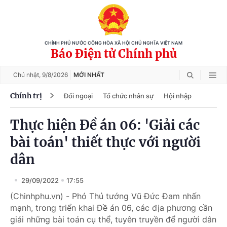
CHÍNH PHỦ NƯỚC CỘNG HÒA XÃ HỘI CHỦ NGHĨA VIỆT NAM
Báo Điện tử Chính phủ
Chủ nhật,
9/8/2026
MỚI NHẤT
Chính trị
Đối ngoại
Tổ chức nhân sự
Hội nhập
Thực hiện Đề án 06: 'Giải các
bài toán' thiết thực với người
dân
29/09/2022
17:55
(Chinhphu.vn) - Phó Thủ tướng Vũ Đức Đam nhấn
mạnh, trong triển khai Đề án 06, các địa phương cần
giải những bài toán cụ thể, tuyên truyền để người dân