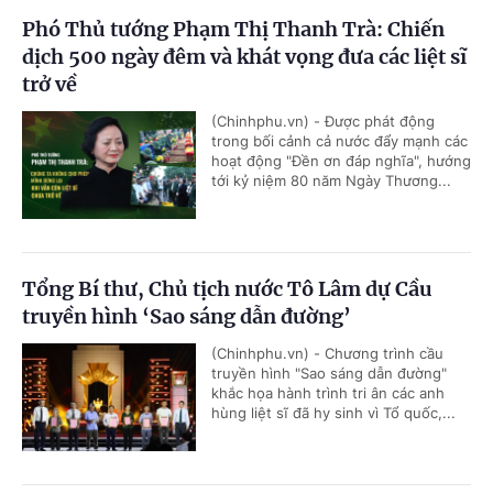
Phó Thủ tướng Phạm Thị Thanh Trà: Chiến
dịch 500 ngày đêm và khát vọng đưa các liệt sĩ
trở về
(Chinhphu.vn) - Được phát động
trong bối cảnh cả nước đẩy mạnh các
hoạt động "Đền ơn đáp nghĩa", hướng
tới kỷ niệm 80 năm Ngày Thương...
Tổng Bí thư, Chủ tịch nước Tô Lâm dự Cầu
truyền hình ‘Sao sáng dẫn đường’
(Chinhphu.vn) - Chương trình cầu
truyền hình "Sao sáng dẫn đường"
khắc họa hành trình tri ân các anh
hùng liệt sĩ đã hy sinh vì Tổ quốc,...