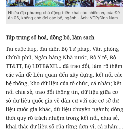
Nhiều địa phương chủ động triển khai các nhiệm vụ của Đề
án 06, không chờ đợi các bộ, ngành - Ảnh: VGP/Đình Nam
Tập trung số hoá, đồng bộ, làm sạch
Tại cuộc họp, đại diện Bộ Tư pháp, Văn phòng
Chính phủ, Ngân hàng Nhà nước, Bộ Y tế, Bộ
TT&TT, Bộ LĐTB&XH… đã trao đổi, làm rõ thêm
các vấn đề liên quan đến xây dựng, kết nối các
hệ thống, kho dữ liệu của tổ chức, cá nhân; kết
nối chia sẻ, trao đổi thông tin, dữ liệu giữa cơ
sở dữ liệu quốc gia về dân cư với các cơ sở dữ
liệu quốc gia khác, dữ liệu chuyên ngành; đồng
thời quy rõ trách nhiệm trong kết nối, chia sẻ,
khai thác dữ liệu số của từng đơn vị, cá nhân;…