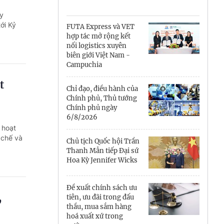
Cà Mau
y
Cần Thơ
ới Kỷ
FUTA Express và VET
hợp tác mở rộng kết
Điện Biên
nối logistics xuyên
biên giới Việt Nam -
Đà Nẵng
Campuchia
t
Đắk Lắk
Chỉ đạo, điều hành của
Chính phủ, Thủ tướng
Đồng Nai
Chính phủ ngày
6/8/2026
 hoạt
Đồng Tháp
 chế và
Chủ tịch Quốc hội Trần
Gia Lai
Thanh Mẫn tiếp Đại sứ
Hoa Kỳ Jennifer Wicks
Hà Nội
Đề xuất chính sách ưu
Hồ Chí Minh
,
tiên, ưu đãi trong đấu
thầu, mua sắm hàng
Hà Tĩnh
hoá xuất xứ trong