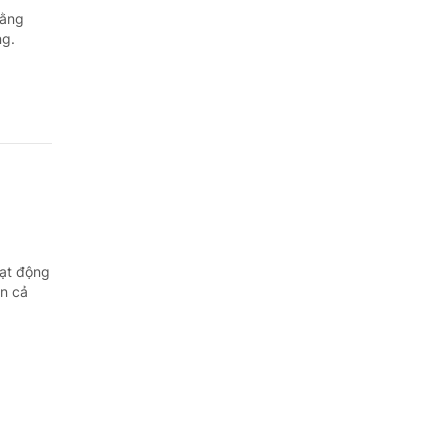
hằng
ng.
oạt động
ên cả