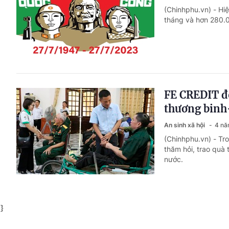
(Chinhphu.vn) - Hi
tháng và hơn 280.0
FE CREDIT đ
thương binh-
An sinh xã hội
4 nă
(Chinhphu.vn) - Tr
thăm hỏi, trao quà t
nước.
}