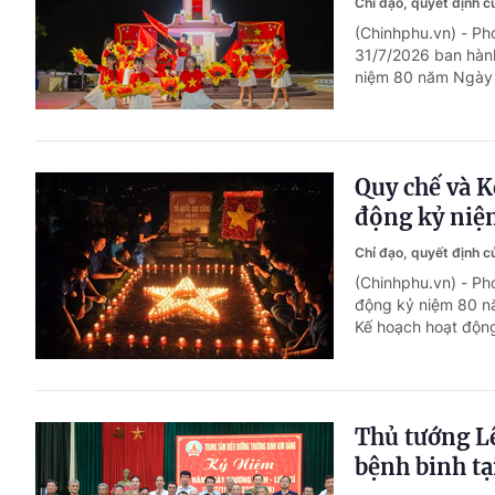
Chỉ đạo, quyết định 
(Chinhphu.vn) - P
31/7/2026 ban hành
niệm 80 năm Ngày T
Quy chế và K
động kỷ niệ
Chỉ đạo, quyết định 
(Chinhphu.vn) - Ph
động kỷ niệm 80 nă
Kế hoạch hoạt động
Thủ tướng L
bệnh binh tạ