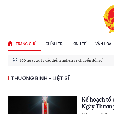
Phát triển kinh tế nhà nước trong kỷ nguyên mới
TRANG CHỦ
CHÍNH TRỊ
KINH TẾ
VĂN HÓA
100 ngày xử lý các điểm nghẽn về chuyển đổi số
Phát triển nhà ở cho thuê - Trụ cột chiến lược, lâu dài
THƯƠNG BINH - LIỆT SĨ
Phát triển kinh tế nhà nước trong kỷ nguyên mới
Kế hoạch tổ 
Ngày Thương 