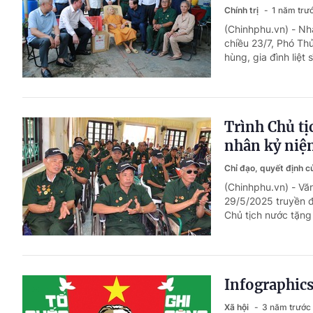
Chính trị
1 năm trư
(Chinhphu.vn) - Nh
chiều 23/7, Phó Th
hùng, gia đình liệt 
Trình Chủ tị
nhân kỷ niệ
Chỉ đạo, quyết định 
(Chinhphu.vn) - V
29/5/2025 truyền đ
Chủ tịch nước tặng
Infographics
Xã hội
3 năm trước