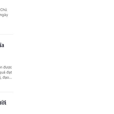
Quảng Ngãi
 Chủ
Quảng Ninh
 ngày
Quảng Trị
Sơn La
ĩa
Thanh Hóa
Thái Nguyên
uôn được
Thừa Thiên Huế
quả đạt
, đạo...
Tuyên Quang
Tây Ninh
Vĩnh Long
ười