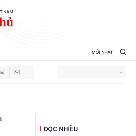
ỆT NAM
phủ
MỚI NHẤT
phủ
An Giang
Bắc Ninh
m
Cao Bằng
ĐỌC NHIỀU