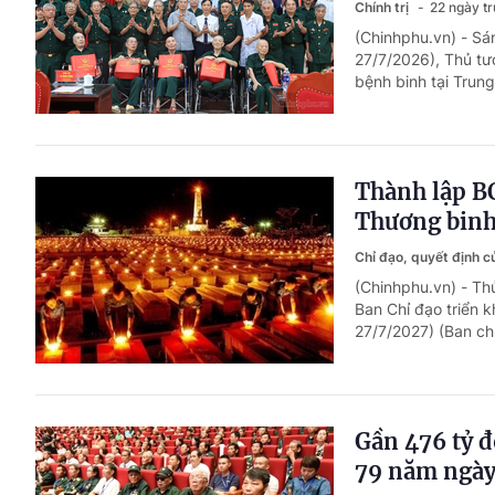
Chính trị
22 ngày t
(Chinhphu.vn) - Sá
27/7/2026), Thủ tư
bệnh binh tại Trun
Thành lập B
Thương binh 
Chỉ đạo, quyết định 
(Chinhphu.vn) - T
Ban Chỉ đạo triển 
27/7/2027) (Ban chỉ
Gần 476 tỷ đ
79 năm ngày 