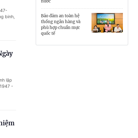
nước
Hưng Yên
947-
Bảo đảm an toàn hệ
g binh,
Hải Phòng
thống ngân hàng và
phù hợp chuẩn mực
quốc tế
Khánh Hòa
Lai Châu
Ngày
Lào Cai
Lâm Đồng
nh lập
/1947 -
Lạng Sơn
Nghệ An
Ninh Bình
 niệm
Phú Thọ