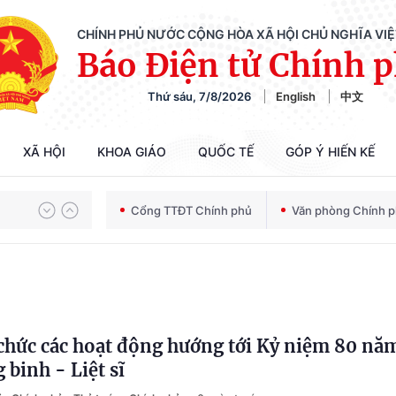
CHÍNH PHỦ NƯỚC CỘNG HÒA XÃ HỘI CHỦ NGHĨA VI
Báo Điện tử Chính 
Thứ sáu, 7/8/2026
English
中文
Chiến dịch 500 ngày đêm tìm kiếm, quy tập và xác định danh tính hài cốt liệt sĩ
XÃ HỘI
KHOA GIÁO
QUỐC TẾ
GÓP Ý HIẾN KẾ
Cổng TTĐT Chính phủ
Văn phòng Chính 
Bảo vệ nền tảng tư tưởng của Đảng trong kỷ nguyên phát triển mới
Chiến dịch 500 ngày đêm tìm kiếm, quy tập và xác định danh tính hài cốt liệt sĩ
chức các hoạt động hướng tới Kỷ niệm 80 nă
binh - Liệt sĩ