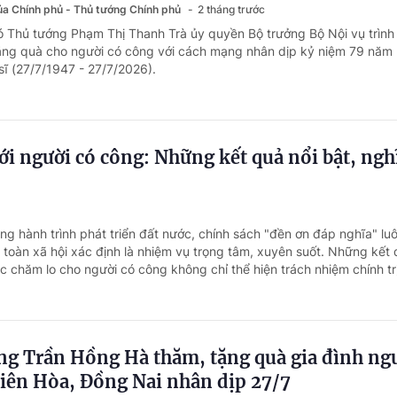
của Chính phủ - Thủ tướng Chính phủ
2 tháng trước
ó Thủ tướng Phạm Thị Thanh Trà ủy quyền Bộ trưởng Bộ Nội vụ trình
tặng quà cho người có công với cách mạng nhân dịp kỷ niệm 79 năm
sĩ (27/7/1947 - 27/7/2026).
ới người có công: Những kết quả nổi bật, ngh
ong hành trình phát triển đất nước, chính sách "đền ơn đáp nghĩa" l
toàn xã hội xác định là nhiệm vụ trọng tâm, xuyên suốt. Những kết 
 chăm lo cho người có công không chỉ thể hiện trách nhiệm chính trị
ng Trần Hồng Hà thăm, tặng quà gia đình ng
Biên Hòa, Đồng Nai nhân dịp 27/7