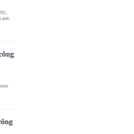
25),
m anh
 công
y
rình
 công