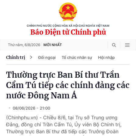
CHÍNH PHỦ NƯỚC CỘNG HÒA XÃ HỘI CHỦ NGHĨA VIỆT NAM
Báo Điện tử Chính phủ
Thứ năm,
6/8/2026
MỚI NHẤT
Chính trị
Đối ngoại
Tổ chức nhân sự
Hội nhập
Thường trực Ban Bí thư Trần
Cẩm Tú tiếp các chính đảng các
nước Đông Nam Á
08/06/2026
21:00
(Chinhphu.vn) - Chiều 8/6, tại Trụ sở Trung ương
Đảng, đồng chí Trần Cẩm Tú, Ủy viên Bộ Chính trị,
Thường trực Ban Bí thư đã tiếp các Trưởng Đoàn