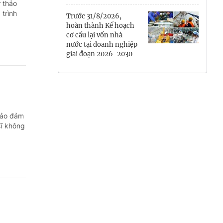
ự thảo
Hưng Yên
trình
Trước 31/8/2026,
hoàn thành Kế hoạch
Hải Phòng
cơ cấu lại vốn nhà
nước tại doanh nghiệp
giai đoạn 2026-2030
Khánh Hòa
Lai Châu
Lào Cai
 bảo đảm
Lâm Đồng
sĩ không
Lạng Sơn
Nghệ An
Ninh Bình
Phú Thọ