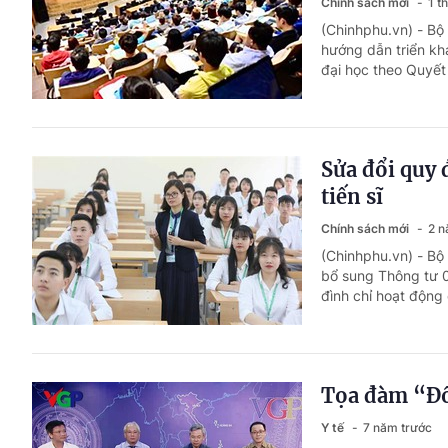
Chính sách mới
1 t
(Chinhphu.vn) - B
hướng dẫn triển kha
đại học theo Quyết
Sửa đổi quy 
tiến sĩ
Chính sách mới
2 n
(Chinhphu.vn) - B
bổ sung Thông tư 0
đình chỉ hoạt động 
Tọa đàm “Đổ
Y tế
7 năm trước