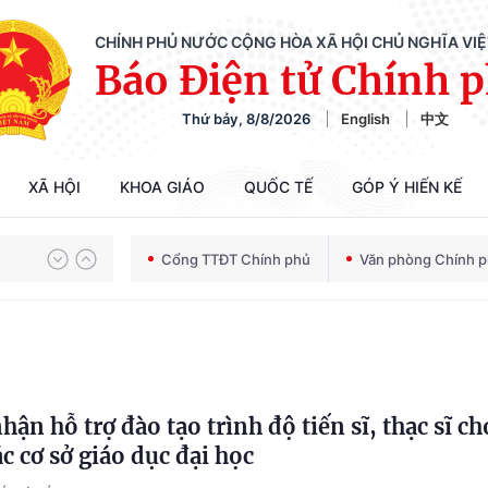
CHÍNH PHỦ NƯỚC CỘNG HÒA XÃ HỘI CHỦ NGHĨA VI
Báo Điện tử Chính 
Thứ bảy, 8/8/2026
English
中文
XÃ HỘI
KHOA GIÁO
QUỐC TẾ
GÓP Ý HIẾN KẾ
Chiến dịch 500 ngày đêm tìm kiếm, quy tập và xác định danh tính hài cốt liệt sĩ
Cổng TTĐT Chính phủ
Văn phòng Chính 
Bảo vệ nền tảng tư tưởng của Đảng trong kỷ nguyên phát triển mới
ận hỗ trợ đào tạo trình độ tiến sĩ, thạc sĩ ch
Chiến dịch 500 ngày đêm tìm kiếm, quy tập và xác định danh tính hài cốt liệt sĩ
c cơ sở giáo dục đại học