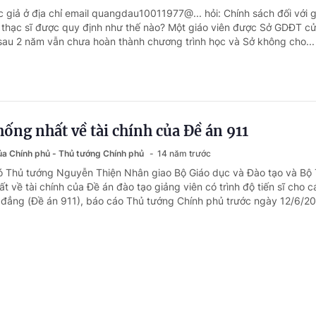
 giả ở địa chỉ email quangdau10011977@... hỏi: Chính sách đối với g
 thạc sĩ được quy định như thế nào? Một giáo viên được Sở GDĐT cử
 sau 2 năm vẫn chưa hoàn thành chương trình học và Sở không cho...
hống nhất về tài chính của Đề án 911
của Chính phủ - Thủ tướng Chính phủ
14 năm trước
ó Thủ tướng Nguyễn Thiện Nhân giao Bộ Giáo dục và Đào tạo và Bộ 
t về tài chính của Đề án đào tạo giảng viên có trình độ tiến sĩ cho c
 đẳng (Đề án 911), báo cáo Thủ tướng Chính phủ trước ngày 12/6/20