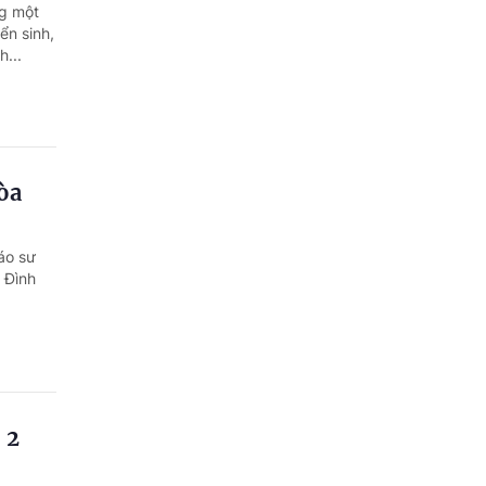
Quảng Ngãi
ng một
ển sinh,
Quảng Ninh
h...
Quảng Trị
Sơn La
òa
Thanh Hóa
Thái Nguyên
áo sư
 Đình
Thừa Thiên Huế
Tuyên Quang
Tây Ninh
Vĩnh Long
 2