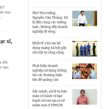
Cà Mau
DĐT
Cần Thơ
giáo dục
Phó Thủ tướng
.
Nguyễn Văn Thắng: Xử
Điện Biên
lý đến cùng các vướng
mắc, không đẩy doanh
Đà Nẵng
nghiệp đi vòng
ạc sĩ,
Đắk Lắk
Khởi tố 3 bị can lợi
dụng mạng xã hội gây
Đồng Nai
rối trật tự công cộng
 đổi,
Đồng Tháp
Phát hiện doanh
o tạo,
nghiệp sử dụng thông
Gia Lai
tin các thương hiệu
lớn để quảng cáo
Hà Nội
Xác minh, xử lý vụ bảo
Hồ Chí Minh
mẫu có hành vi bạo
hành trẻ em tại cơ sở
Hà Tĩnh
mầm non ở TPHCM