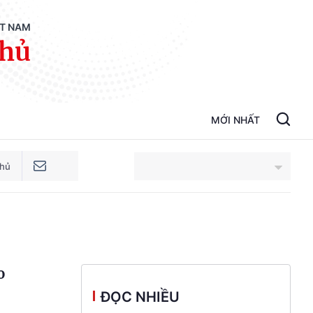
ỆT NAM
phủ
MỚI NHẤT
phủ
An Giang
Bắc Ninh
o
Cao Bằng
ĐỌC NHIỀU