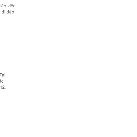
iáo viên
 đi đào
Tài
ác
12.