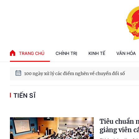
Phát triển kinh tế nhà nước trong kỷ nguyên mới
TRANG CHỦ
CHÍNH TRỊ
KINH TẾ
VĂN HÓA
100 ngày xử lý các điểm nghẽn về chuyển đổi số
TIẾN SĨ
Phát triển nhà ở cho thuê - Trụ cột chiến lược, lâu dài
Phát triển kinh tế nhà nước trong kỷ nguyên mới
Tiêu chuẩn nh
giảng viên cá