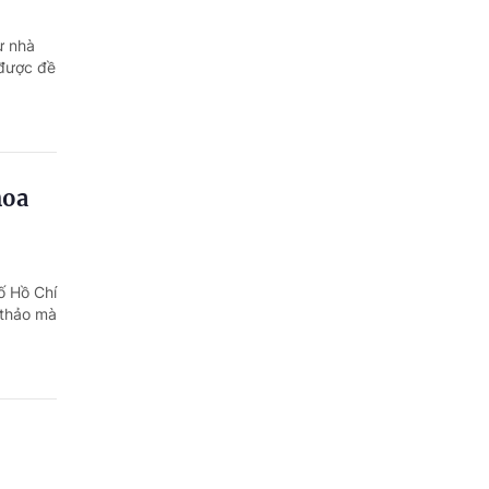
ư nhà
 được đề
hoa
ố Hồ Chí
 thảo mà