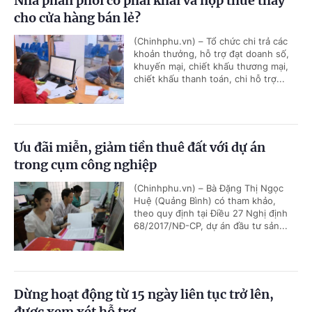
Nhà phân phối có phải khai và nộp thuế thay
cho cửa hàng bán lẻ?
(Chinhphu.vn) – Tổ chức chi trả các
khoản thưởng, hỗ trợ đạt doanh số,
khuyến mại, chiết khấu thương mại,
chiết khấu thanh toán, chi hỗ trợ...
Ưu đãi miễn, giảm tiền thuê đất với dự án
trong cụm công nghiệp
(Chinhphu.vn) – Bà Đặng Thị Ngọc
Huệ (Quảng Bình) có tham khảo,
theo quy định tại Điều 27 Nghị định
68/2017/NĐ-CP, dự án đầu tư sản...
Dừng hoạt động từ 15 ngày liên tục trở lên,
được xem xét hỗ trợ