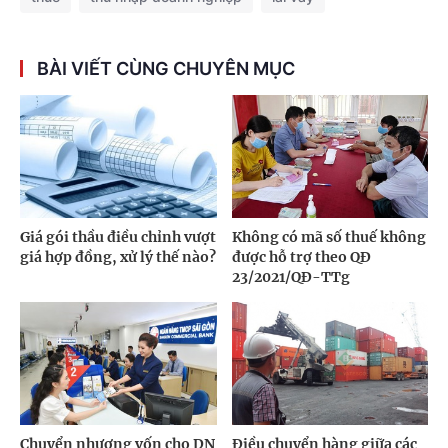
BÀI VIẾT CÙNG CHUYÊN MỤC
Giá gói thầu điều chỉnh vượt
Không có mã số thuế không
giá hợp đồng, xử lý thế nào?
được hỗ trợ theo QĐ
23/2021/QĐ-TTg
Chuyển nhượng vốn cho DN
Điều chuyển hàng giữa các