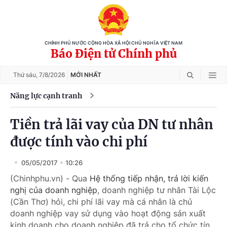
CHÍNH PHỦ NƯỚC CỘNG HÒA XÃ HỘI CHỦ NGHĨA VIỆT NAM
Báo Điện tử Chính phủ
Thứ sáu,
7/8/2026
MỚI NHẤT
Năng lực cạnh tranh
Tiền trả lãi vay của DN tư nhân
được tính vào chi phí
05/05/2017
10:26
(Chinhphu.vn) - Qua
Hệ thống tiếp nhận, trả lời kiến
nghị của doanh nghiệp
, doanh nghiệp tư nhân Tài Lộc
(Cần Thơ) hỏi, chi phí lãi vay mà cá nhân là chủ
doanh nghiệp vay sử dụng vào hoạt động sản xuất
kinh doanh cho doanh nghiệp đã trả cho tổ chức tín