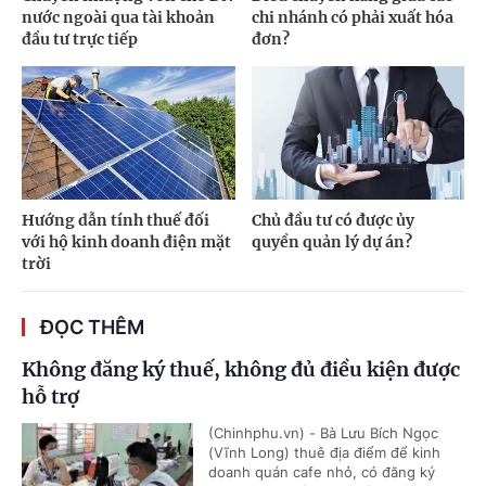
nước ngoài qua tài khoản
chi nhánh có phải xuất hóa
đầu tư trực tiếp
đơn?
Hướng dẫn tính thuế đối
Chủ đầu tư có được ủy
với hộ kinh doanh điện mặt
quyền quản lý dự án?
trời
ĐỌC THÊM
Không đăng ký thuế, không đủ điều kiện được
hỗ trợ
(Chinhphu.vn) - Bà Lưu Bích Ngọc
(Vĩnh Long) thuê địa điểm để kinh
doanh quán cafe nhỏ, có đăng ký