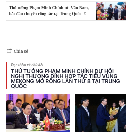
Thủ tướng Phạm Minh Chính tới Vân Nam,
bắt đầu chuyến công tác tại Trung Quốc
Chia sẻ
Đọc thêm về chủ đề:
THỦ TƯỚNG PHẠM MINH CHÍNH DỰ HỘI
NGHỊ THƯỢNG ĐỈNH HỢP TÁC TIỂU VÙNG
MEKONG MỞ RỘNG LẦN THỨ 8 TẠI TRUNG
QUỐC