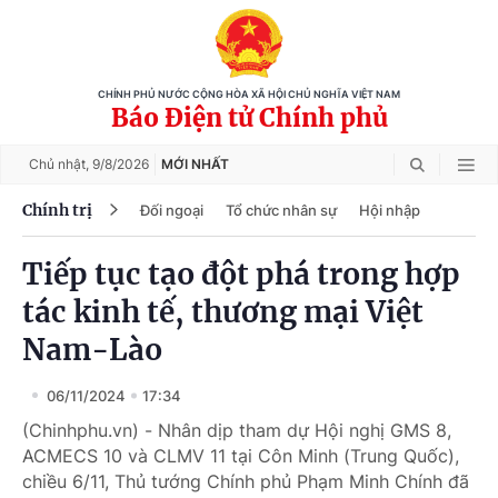
CHÍNH PHỦ NƯỚC CỘNG HÒA XÃ HỘI CHỦ NGHĨA VIỆT NAM
Báo Điện tử Chính phủ
Chủ nhật,
9/8/2026
MỚI NHẤT
Chính trị
Đối ngoại
Tổ chức nhân sự
Hội nhập
Tiếp tục tạo đột phá trong hợp
tác kinh tế, thương mại Việt
Nam-Lào
06/11/2024
17:34
(Chinhphu.vn) - Nhân dịp tham dự Hội nghị GMS 8,
ACMECS 10 và CLMV 11 tại Côn Minh (Trung Quốc),
chiều 6/11, Thủ tướng Chính phủ Phạm Minh Chính đã