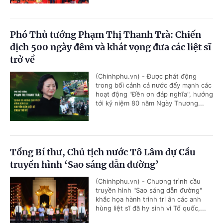
Phó Thủ tướng Phạm Thị Thanh Trà: Chiến
dịch 500 ngày đêm và khát vọng đưa các liệt sĩ
trở về
(Chinhphu.vn) - Được phát động
trong bối cảnh cả nước đẩy mạnh các
hoạt động "Đền ơn đáp nghĩa", hướng
tới kỷ niệm 80 năm Ngày Thương...
Tổng Bí thư, Chủ tịch nước Tô Lâm dự Cầu
truyền hình ‘Sao sáng dẫn đường’
(Chinhphu.vn) - Chương trình cầu
truyền hình "Sao sáng dẫn đường"
khắc họa hành trình tri ân các anh
hùng liệt sĩ đã hy sinh vì Tổ quốc,...