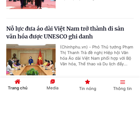
Nỗ lực đưa áo dài Việt Nam trở thành di sản
văn hóa được UNESCO ghi danh
(Chinhphu.vn) - Phó Thủ tướng Phạm
Thị Thanh Trà đề nghị Hiệp hội Văn
hóa Áo dài Việt Nam phối hợp với Bộ
Văn hóa, Thể thao và Du lịch đẩy...
Trang chủ
Media
Tin nóng
Thông tin
Phó Thủ tướng Lê Tiến Châu kiểm tra tiến độ
xây trường phổ thông nội trú liên cấp tại
Cổng TTĐT Chính phủ
English
中文
Tuyên Quang
(Chinhphu.vn) - Chiều 26/7, tại tỉnh
Tuyên Quang, Phó Thủ tướng Chính
phủ Lê Tiến Châu dẫn đầu đoàn công
tác của Chính phủ kiểm tra tiến độ...