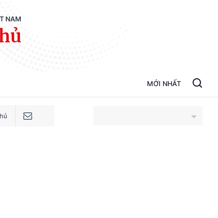
ỆT NAM
phủ
MỚI NHẤT
phủ
An Giang
Bắc Ninh
Cao Bằng