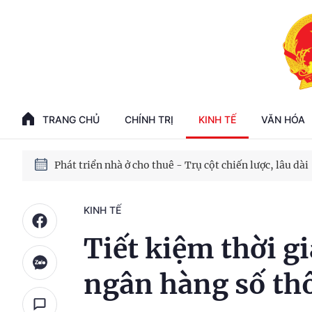
Phát triển kinh tế nhà nước trong kỷ nguyên mới
100 ngày xử lý các điểm nghẽn về chuyển đổi số
TRANG CHỦ
CHÍNH TRỊ
KINH TẾ
VĂN HÓA
Phát triển nhà ở cho thuê - Trụ cột chiến lược, lâu dài
Phát triển kinh tế nhà nước trong kỷ nguyên mới
KINH TẾ
Tiết kiệm thời g
ngân hàng số t