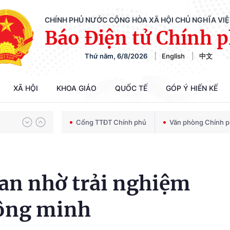
CHÍNH PHỦ NƯỚC CỘNG HÒA XÃ HỘI CHỦ NGHĨA VI
Báo Điện tử Chính 
Thứ năm, 6/8/2026
English
中文
Chiến dịch 500 ngày đêm tìm kiếm, quy tập và xác định danh tính hài cốt liệt sĩ
XÃ HỘI
KHOA GIÁO
QUỐC TẾ
GÓP Ý HIẾN KẾ
Bảo vệ nền tảng tư tưởng của Đảng trong kỷ nguyên phát triển mới
Cổng TTĐT Chính phủ
Văn phòng Chính 
Chiến dịch 500 ngày đêm tìm kiếm, quy tập và xác định danh tính hài cốt liệt sĩ
ian nhờ trải nghiệm
hông minh