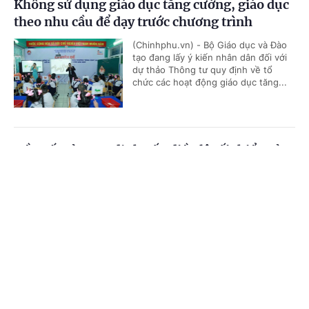
Không sử dụng giáo dục tăng cường, giáo dục
theo nhu cầu để dạy trước chương trình
(Chinhphu.vn) - Bộ Giáo dục và Đào
tạo đang lấy ý kiến nhân dân đối với
dự thảo Thông tư quy định về tổ
chức các hoạt động giáo dục tăng...
Đề xuất sửa quy định vốn điều lệ tối thiểu của
doanh nghiệp xếp hạng tín nhiệm
Cổng TTĐT Chính phủ
English
中文
(Chinhphu.vn) - Tại dự thảo Nghị định
quy định về dịch vụ xếp hạng tín
Trang chủ
Media
Tin nóng
Thông tin
nhiệm, Bộ Tài chính đề xuất vốn điều
lệ tối thiểu của doanh nghiệp xếp...
Chuyên mục
Dự kiến nhiều chính sách ưu tiên hỗ trợ học
CHÍNH TRỊ
KINH TẾ