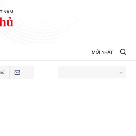
ỆT NAM
phủ
MỚI NHẤT
phủ
An Giang
Bắc Ninh
Cao Bằng