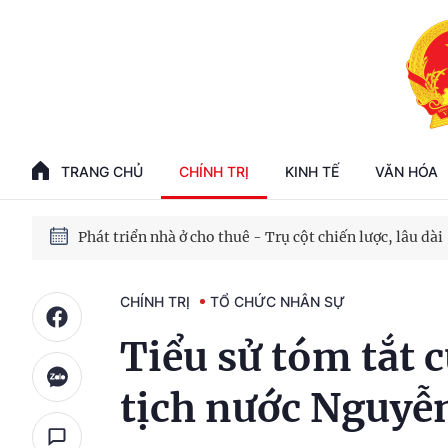
Phát triển kinh tế nhà nước trong kỷ nguyên mới
100 ngày xử lý các điểm nghẽn về chuyển đổi số
TRANG CHỦ
CHÍNH TRỊ
KINH TẾ
VĂN HÓA
Phát triển nhà ở cho thuê - Trụ cột chiến lược, lâu dài
Phát triển kinh tế nhà nước trong kỷ nguyên mới
CHÍNH TRỊ
TỔ CHỨC NHÂN SỰ
Tiểu sử tóm tắt 
tịch nước Nguyễ