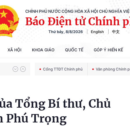
CHÍNH PHỦ NƯỚC CỘNG HÒA XÃ HỘI CHỦ NGHĨA VI
Báo Điện tử Chính 
Thứ bảy, 8/8/2026
English
中文
Chiến dịch 500 ngày đêm tìm kiếm, quy tập và xác định danh tính hài cốt liệt sĩ
XÃ HỘI
KHOA GIÁO
QUỐC TẾ
GÓP Ý HIẾN KẾ
Bảo vệ nền tảng tư tưởng của Đảng trong kỷ nguyên phát triển mới
Cổng TTĐT Chính phủ
Văn phòng Chính 
Chiến dịch 500 ngày đêm tìm kiếm, quy tập và xác định danh tính hài cốt liệt sĩ
của Tổng Bí thư, Chủ
n Phú Trọng