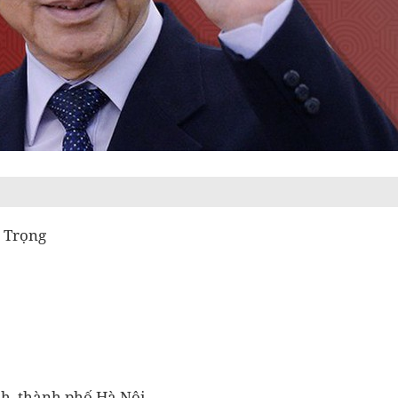
ú Trọng
h, thành phố Hà Nội