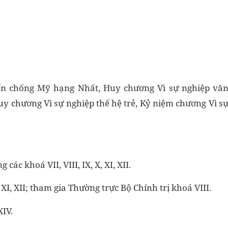
ến chống Mỹ hạng Nhất, Huy chương Vì sự nghiệp vă
uy chương Vì sự nghiệp thế hệ trẻ, Kỷ niệm chương Vì s
c khoá VII, VIII, IX, X, XI, XII.
, XI, XII; tham gia Thường trực Bộ Chính trị khoá VIII.
XIV.