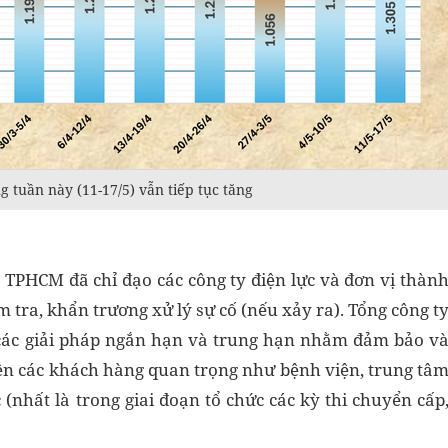
 tuần này (11-17/5) vẫn tiếp tục tăng
c TPHCM đã chỉ đạo các công ty điện lực và đơn vị thàn
m tra, khẩn trương xử lý sự cố (nếu xảy ra). Tổng công t
i các giải pháp ngắn hạn và trung hạn nhằm đảm bảo v
iên các khách hàng quan trọng như bệnh viện, trung tâ
 (nhất là trong giai đoạn tổ chức các kỳ thi chuyển cấp