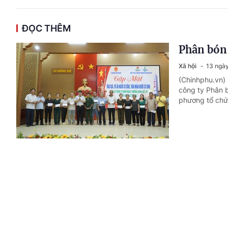
ĐỌC THÊM
Phân bón 
Xã hội
13 ngày
(Chinhphu.vn)
công ty Phân 
phương tổ chức
Ủy ban Tr
Lai Châu 
Đời sống
17 n
(Chinhphu.vn)