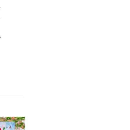
c
,
T