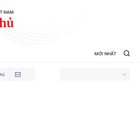
ỆT NAM
phủ
MỚI NHẤT
phủ
An Giang
Bắc Ninh
Cao Bằng