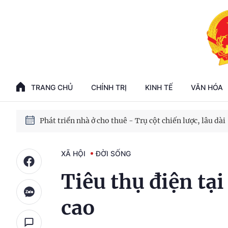
Phát triển kinh tế nhà nước trong kỷ nguyên mới
100 ngày xử lý các điểm nghẽn về chuyển đổi số
TRANG CHỦ
CHÍNH TRỊ
KINH TẾ
VĂN HÓA
Phát triển nhà ở cho thuê - Trụ cột chiến lược, lâu dài
Phát triển kinh tế nhà nước trong kỷ nguyên mới
XÃ HỘI
ĐỜI SỐNG
Tiêu thụ điện tạ
cao