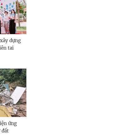
 xây dựng
ên tai
tiện ứng
ở đất