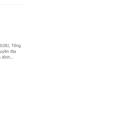
2026), Tổng
uyền địa
đình...
o tỉnh
g MTTQ Việt