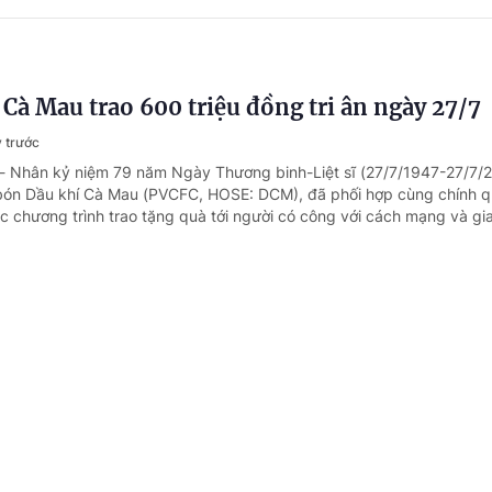
Cà Mau trao 600 triệu đồng tri ân ngày 27/7
 trước
 - Nhân kỷ niệm 79 năm Ngày Thương binh-Liệt sĩ (27/7/1947-27/7/
bón Dầu khí Cà Mau (PVCFC, HOSE: DCM), đã phối hợp cùng chính q
 chương trình trao tặng quà tới người có công với cách mạng và gia 
ung ương MTTQ Việt Nam hỗ trợ 5 tỷ đồng ch
khắc phục hậu quả mưa lũ
gày trước
 - Ngày 21/7, Ban Vận động Cứu trợ Trung ương - Ủy ban Trung ươn