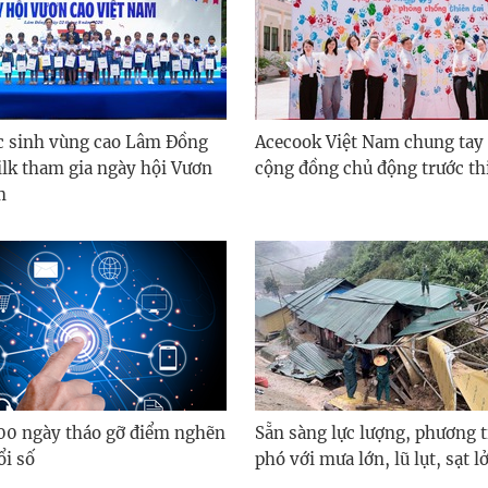
c sinh vùng cao Lâm Đồng
Acecook Việt Nam chung tay
lk tham gia ngày hội Vươn
cộng đồng chủ động trước thi
m
100 ngày tháo gỡ điểm nghẽn
Sẵn sàng lực lượng, phương 
ổi số
phó với mưa lớn, lũ lụt, sạt l