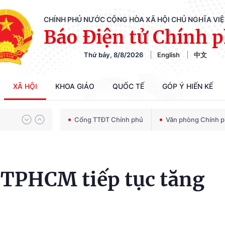
CHÍNH PHỦ NƯỚC CỘNG HÒA XÃ HỘI CHỦ NGHĨA VI
Báo Điện tử Chính 
Thứ bảy, 8/8/2026
English
中文
Chiến dịch 500 ngày đêm tìm kiếm, quy tập và xác định danh tính hài cốt liệt sĩ
XÃ HỘI
KHOA GIÁO
QUỐC TẾ
GÓP Ý HIẾN KẾ
Bảo vệ nền tảng tư tưởng của Đảng trong kỷ nguyên phát triển mới
Cổng TTĐT Chính phủ
Văn phòng Chính 
Chiến dịch 500 ngày đêm tìm kiếm, quy tập và xác định danh tính hài cốt liệt sĩ
i TPHCM tiếp tục tăng