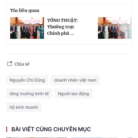
Tin liên quan
TỔNG THUẬT:
T
Thường trực
T
Chính phủ ...
C
Chia sẻ
Nguyễn Chí Dũng
doanh nhân việt nam
tăng trưởng kinh tế
Người lao động
hộ kinh doanh
BÀI VIẾT CÙNG CHUYÊN MỤC