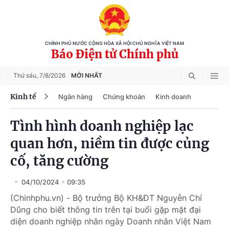
CHÍNH PHỦ NƯỚC CỘNG HÒA XÃ HỘI CHỦ NGHĨA VIỆT NAM
Báo Điện tử Chính phủ
Thứ sáu,
7/8/2026
MỚI NHẤT
Kinh tế
Ngân hàng
Chứng khoán
Kinh doanh
Tình hình doanh nghiệp lạc
quan hơn, niềm tin được củng
cố, tăng cường
04/10/2024
09:35
(Chinhphu.vn) - Bộ trưởng Bộ KH&ĐT Nguyễn Chí
Dũng cho biết thông tin trên tại buổi gặp mặt đại
diện doanh nghiệp nhân ngày Doanh nhân Việt Nam