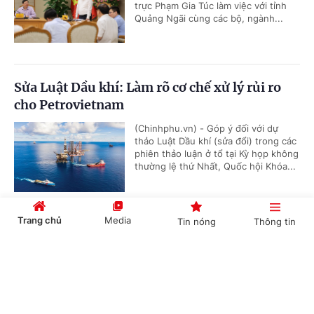
trực Phạm Gia Túc làm việc với tỉnh
Quảng Ngãi cùng các bộ, ngành...
Sửa Luật Dầu khí: Làm rõ cơ chế xử lý rủi ro
cho Petrovietnam
(Chinhphu.vn) - Góp ý đối với dự
thảo Luật Dầu khí (sửa đổi) trong các
phiên thảo luận ở tổ tại Kỳ họp không
thường lệ thứ Nhất, Quốc hội Khóa...
Trang chủ
Media
Tin nóng
Thông tin
Không để việc bãi bỏ điều kiện kinh doanh dẫn
đến khoảng trống quản lý
Cổng TTĐT Chính phủ
English
中文
(Chinhphu.vn) – Tiếp thu ý kiến đại
biểu, Bộ trưởng Bộ Tài chính Ngô Văn
Tuấn cho biết, cơ quan soạn thảo sẽ
tiếp tục rà soát, sớm hoàn thiện...