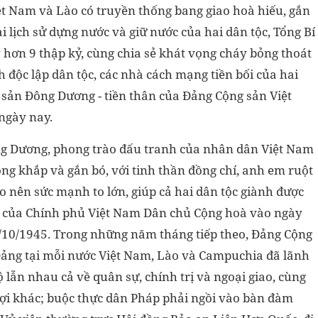
ệt Nam và Lào có truyền thống bang giao hoà hiếu, gắn
i lịch sử dựng nước và giữ nước của hai dân tộc, Tổng Bí
 hơn 9 thập kỷ, cùng chia sẻ khát vọng cháy bỏng thoát
h độc lập dân tộc, các nhà cách mạng tiền bối của hai
sản Đông Dương - tiền thân của Đảng Cộng sản Việt
ngày nay.
ng Dương, phong trào đấu tranh của nhân dân Việt Nam
ng khắp và gắn bó, với tinh thần đồng chí, anh em ruột
ạo nên sức mạnh to lớn, giúp cả hai dân tộc giành được
i của Chính phủ Việt Nam Dân chủ Cộng hoà vào ngày
2/10/1945. Trong những năm tháng tiếp theo, Đảng Cộng
ảng tại mỗi nước Việt Nam, Lào và Campuchia đã lãnh
 lẫn nhau cả về quân sự, chính trị và ngoại giao, cùng
lợi khác; buộc thực dân Pháp phải ngồi vào bàn đàm