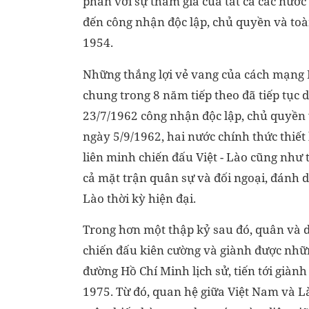
phán với sự tham gia của tất cả các nước
đến công nhận độc lập, chủ quyền và toà
1954.
Những thắng lợi vẻ vang của cách mạng Là
chung trong 8 năm tiếp theo đã tiếp tục 
23/7/1962 công nhận độc lập, chủ quyền 
ngày 5/9/1962, hai nước chính thức thiết 
liên minh chiến đấu Việt - Lào cũng như t
cả mặt trận quân sự và đối ngoại, đánh d
Lào thời kỳ hiện đại.
Trong hơn một thập kỷ sau đó, quân và d
chiến đấu kiên cường và giành được nhữ
đường Hồ Chí Minh lịch sử, tiến tới già
1975. Từ đó, quan hệ giữa Việt Nam và L