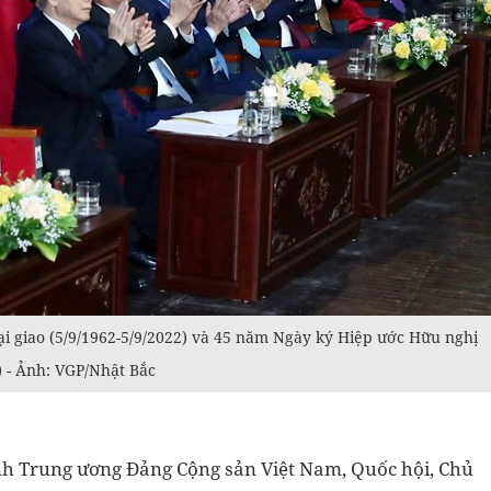
i giao (5/9/1962-5/9/2022) và 45 năm Ngày ký Hiệp ước Hữu nghị
) - Ảnh: VGP/Nhật Bắc
ành Trung ương Đảng Cộng sản Việt Nam, Quốc hội, Chủ