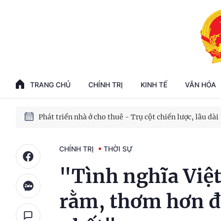
Phát triển kinh tế nhà nước trong kỷ nguyên mới
100 ngày xử lý các điểm nghẽn về chuyển đổi số
TRANG CHỦ
CHÍNH TRỊ
KINH TẾ
VĂN HÓA
Phát triển nhà ở cho thuê - Trụ cột chiến lược, lâu dài
Phát triển kinh tế nhà nước trong kỷ nguyên mới
CHÍNH TRỊ
THỜI SỰ
"Tình nghĩa Việ
rằm, thơm hơn đ