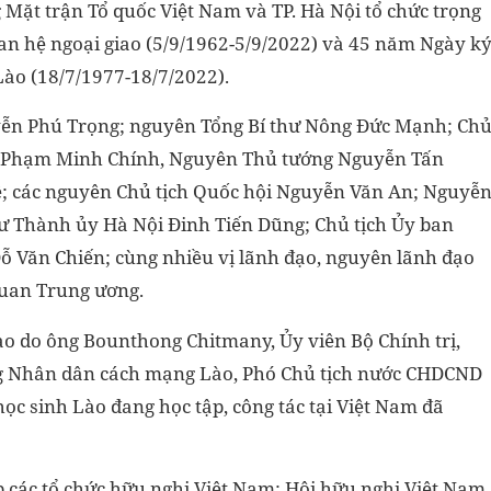
 Mặt trận Tổ quốc Việt Nam và TP. Hà Nội tổ chức trọng
an hệ ngoại giao (5/9/1962-5/9/2022) và 45 năm Ngày k
ào (18/7/1977-18/7/2022).
yễn Phú Trọng; nguyên Tổng Bí thư Nông Đức Mạnh; Ch
g Phạm Minh Chính, Nguyên Thủ tướng Nguyễn Tấn
ệ; các nguyên Chủ tịch Quốc hội Nguyễn Văn An; Nguyễ
thư Thành ủy Hà Nội Đinh Tiến Dũng; Chủ tịch Ủy ban
ỗ Văn Chiến; cùng nhiều vị lãnh đạo, nguyên lãnh đạo
quan Trung ương.
o do ông Bounthong Chitmany, Ủy viên Bộ Chính trị,
g Nhân dân cách mạng Lào, Phó Chủ tịch nước CHDCND
ọc sinh Lào đang học tập, công tác tại Việt Nam đã
ệp các tổ chức hữu nghị Việt Nam; Hội hữu nghị Việt Nam