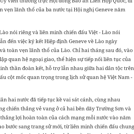
 Uỷ viên thường trực Hội đồng Bảo an Liên Hợp Quốc, đi
n vẹn lãnh thổ của ba nước tại Hội nghị Geneve năm
o nói riêng và liên minh chiến đấu Việt - Lào nói
dẫn đến việc ký kết Hiệp định Geneve về Lào ngày
và toàn vẹn lãnh thổ của Lào. Chỉ hai tháng sau đó, vào
lập quan hệ ngoại giao, thể hiện sự tiếp nối liên tục của
inh thần đoàn kết, hỗ trợ lẫn nhau giữa hai dân tộc trên
ấu cột mốc quan trọng trong lịch sử quan hệ Việt Nam -
ân hai nước đã tiếp tục kề vai sát cánh, cùng nhau
ng chiến thắng vẻ vang ở cả hai bên dãy Trường Sơn và
nh thắng lợi hoàn toàn của cách mạng mỗi nước vào năm
ào bước sang trang sử mới, từ liên minh chiến đấu chun