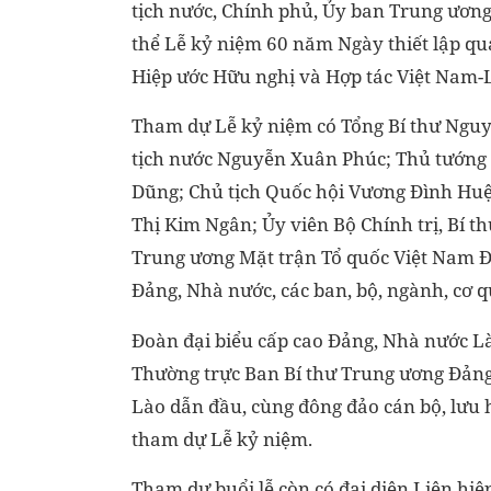
tịch nước, Chính phủ, Ủy ban Trung ương
thể Lễ kỷ niệm 60 năm Ngày thiết lập qu
Hiệp ước Hữu nghị và Hợp tác Việt Nam-L
Tham dự Lễ kỷ niệm có Tổng Bí thư Ngu
tịch nước Nguyễn Xuân Phúc; Thủ tướn
Dũng; Chủ tịch Quốc hội Vương Đình Hu
Thị Kim Ngân; Ủy viên Bộ Chính trị, Bí 
Trung ương Mặt trận Tổ quốc Việt Nam Đ
Đảng, Nhà nước, các ban, bộ, ngành, cơ 
Đoàn đại biểu cấp cao Đảng, Nhà nước Là
Thường trực Ban Bí thư Trung ương Đản
Lào dẫn đầu, cùng đông đảo cán bộ, lưu h
tham dự Lễ kỷ niệm.
Tham dự buổi lễ còn có đại diện Liên hi