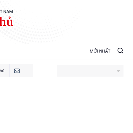
ỆT NAM
phủ
MỚI NHẤT
phủ
An Giang
Bắc Ninh
Cao Bằng