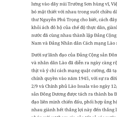
lưng vào dãy núi Trường Sơn hùng vĩ, Vi
bó mật thiết với nhau trong suốt chiều dà
thư Nguyễn Phú Trọng cho biết, cách đây
khỏi ách đô hộ của chế độ thực dân, giàn
nước đã cùng nhau thành lập Đảng Cộng 
Nam và Đảng Nhân dân Cách mạng Lào 
Dưới sự lãnh đạo của Đảng Cộng sản Đô
và nhân dân Lào đã diễn ra ngày càng rộ
thịt và ý chí cách mạng quật cường, đã t
chính quyền vào năm 1945, với sự ra đờ
2/9 và Chính phủ Lào Issala vào ngày 1
sản Đông Dương được tách ra thành ba Đ
đạo liên minh chiến đấu, phối hợp ủng hộ
nhau giành hết thắng lợi này đến thắng 