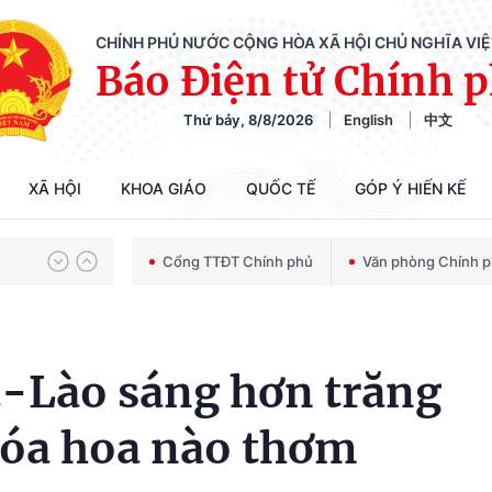
CHÍNH PHỦ NƯỚC CỘNG HÒA XÃ HỘI CHỦ NGHĨA VI
Báo Điện tử Chính 
Thứ bảy, 8/8/2026
English
中文
Chiến dịch 500 ngày đêm tìm kiếm, quy tập và xác định danh tính hài cốt liệt sĩ
XÃ HỘI
KHOA GIÁO
QUỐC TẾ
GÓP Ý HIẾN KẾ
Bảo vệ nền tảng tư tưởng của Đảng trong kỷ nguyên phát triển mới
Cổng TTĐT Chính phủ
Văn phòng Chính 
Chiến dịch 500 ngày đêm tìm kiếm, quy tập và xác định danh tính hài cốt liệt sĩ
t-Lào sáng hơn trăng
óa hoa nào thơm