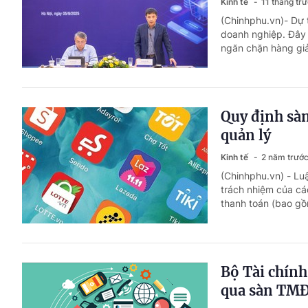
Kinh tế
11 tháng tr
(Chinhphu.vn)- Dự 
doanh nghiệp. Đây 
ngăn chặn hàng giả
Quy định sà
quản lý
Kinh tế
2 năm trướ
(Chinhphu.vn) - Lu
trách nhiệm của cá
thanh toán (bao gồm
Bộ Tài chính
qua sàn TM