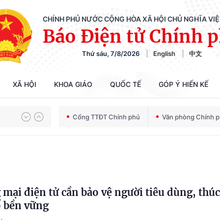
CHÍNH PHỦ NƯỚC CỘNG HÒA XÃ HỘI CHỦ NGHĨA VI
Báo Điện tử Chính 
Thứ sáu, 7/8/2026
English
中文
XÃ HỘI
KHOA GIÁO
QUỐC TẾ
GÓP Ý HIẾN KẾ
Chiến dịch 500 ngày đêm tìm kiếm, quy tập và xác định danh tính hài cốt liệt sĩ
Cổng TTĐT Chính phủ
Văn phòng Chính 
Bảo vệ nền tảng tư tưởng của Đảng trong kỷ nguyên phát triển mới
mại điện tử cần bảo vệ người tiêu dùng, thúc
Chiến dịch 500 ngày đêm tìm kiếm, quy tập và xác định danh tính hài cốt liệt sĩ
ố bền vững