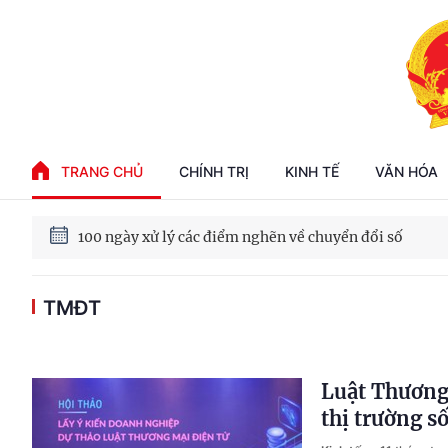
Phát triển kinh tế nhà nước trong kỷ nguyên mới
TRANG CHỦ
CHÍNH TRỊ
KINH TẾ
VĂN HÓA
100 ngày xử lý các điểm nghẽn về chuyển đổi số
TMĐT
Phát triển nhà ở cho thuê - Trụ cột chiến lược, lâu dài
Phát triển kinh tế nhà nước trong kỷ nguyên mới
Luật Thương 
thị trường s