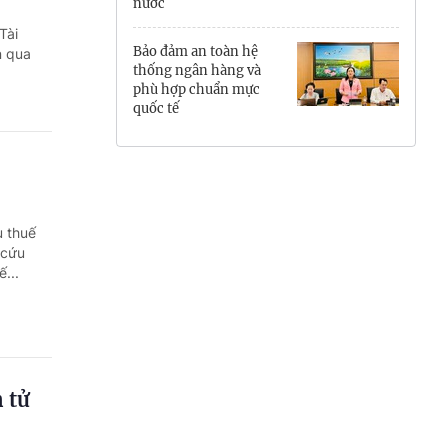
nước
Hưng Yên
Tài
Bảo đảm an toàn hệ
n qua
Hải Phòng
thống ngân hàng và
phù hợp chuẩn mực
quốc tế
Khánh Hòa
Lai Châu
Lào Cai
ụ thuế
Lâm Đồng
 cứu
...
Lạng Sơn
Nghệ An
Ninh Bình
 tử
Phú Thọ