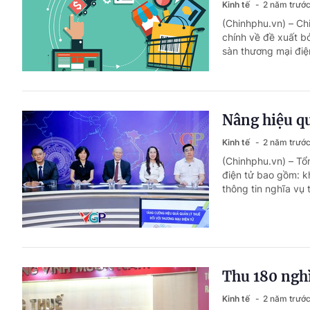
Kinh tế
2 năm trướ
(Chinhphu.vn) – Chi
chính về đề xuất bỏ
sàn thương mại điệ
Nâng hiệu qu
Kinh tế
2 năm trướ
(Chinhphu.vn) – Tổ
điện tử bao gồm: kh
thông tin nghĩa vụ 
Thu 180 nghì
Kinh tế
2 năm trướ