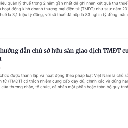
liệu quản lý thuế trong 2 năm gần nhất đã ghi nhận kết quả thu thuế
ó hoạt động kinh doanh thương mại điện tử (TMĐT) như sau: năm 20
huế là 3,1 triệu tỷ đồng, với số thuế đã nộp là 83 nghìn tỷ đồng; năm.
hướng dẫn chủ sở hữu sàn giao dịch TMĐT c
n
c
 chức được thành lập và hoạt động theo pháp luật Việt Nam là chủ s
n tử (TMĐT) có trách nhiệm cung cấp đầy đủ, chính xác và đúng hạ
n của thương nhân, tổ chức, cá nhân một phần hoặc toàn bộ quy trình