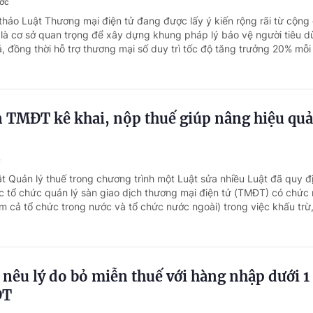
ước
thảo Luật Thương mại điện tử đang được lấy ý kiến rộng rãi từ cộng
là cơ sở quan trọng để xây dựng khung pháp lý bảo vệ người tiêu d
, đồng thời hỗ trợ thương mại số duy trì tốc độ tăng trưởng 20% mỗi
n TMĐT kê khai, nộp thuế giúp nâng hiệu quả
c
ật Quản lý thuế trong chương trình một Luật sửa nhiều Luật đã quy đ
c tổ chức quản lý sàn giao dịch thương mại điện tử (TMĐT) có chức
 cả tổ chức trong nước và tổ chức nước ngoài) trong việc khấu trừ,.
 nêu lý do bỏ miễn thuế với hàng nhập dưới 1 
ĐT