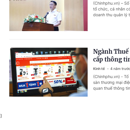
(Chinhphu.vn) – Số 
tổ chức, cá nhân c
doanh thu quản lý t
Ngành Thuế 
cấp thông ti
Kinh tế
4 năm trướ
(Chinhphu.vn) - Tổ
sàn thương mại điệ
quan thuế thông ti
}