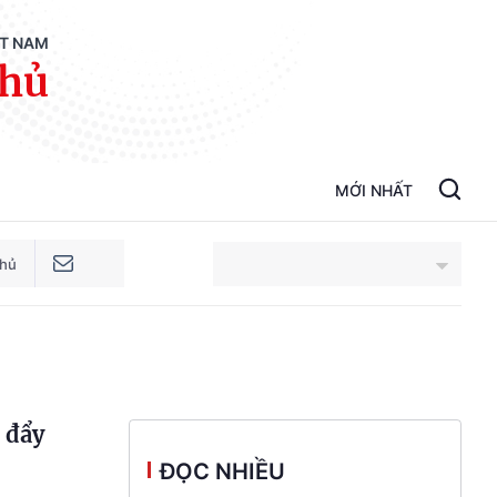
ỆT NAM
phủ
MỚI NHẤT
phủ
An Giang
Bắc Ninh
 đẩy
Cao Bằng
ĐỌC NHIỀU