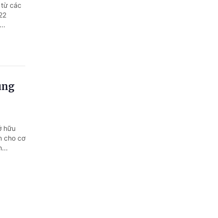
Quảng Ngãi
 từ các
22
Quảng Ninh
..
Quảng Trị
Sơn La
ung
Thanh Hóa
Thái Nguyên
ở hữu
Thừa Thiên Huế
n cho cơ
...
Tuyên Quang
Tây Ninh
Vĩnh Long