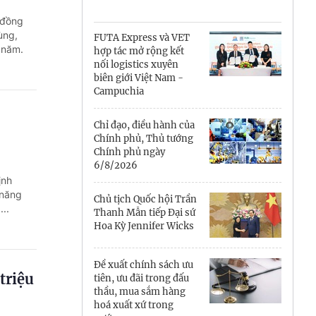
Cà Mau
 đồng
Cần Thơ
ùng,
FUTA Express và VET
 năm.
hợp tác mở rộng kết
Điện Biên
nối logistics xuyên
biên giới Việt Nam -
Đà Nẵng
Campuchia
Đắk Lắk
Chỉ đạo, điều hành của
Chính phủ, Thủ tướng
Đồng Nai
Chính phủ ngày
6/8/2026
ịnh
Đồng Tháp
 năng
Chủ tịch Quốc hội Trần
..
Gia Lai
Thanh Mẫn tiếp Đại sứ
Hoa Kỳ Jennifer Wicks
Hà Nội
Đề xuất chính sách ưu
Hồ Chí Minh
triệu
tiên, ưu đãi trong đấu
thầu, mua sắm hàng
Hà Tĩnh
hoá xuất xứ trong