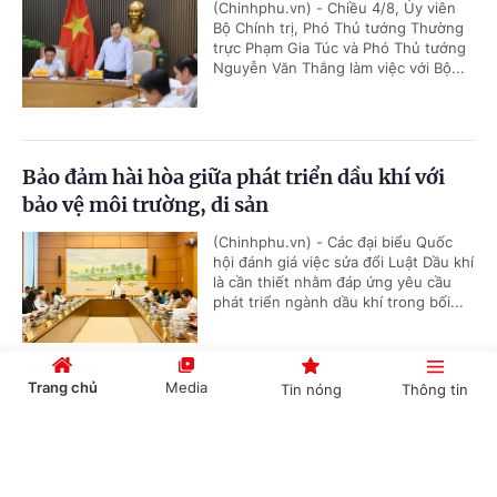
(Chinhphu.vn) - Chiều 4/8, Ủy viên
Bộ Chính trị, Phó Thủ tướng Thường
trực Phạm Gia Túc và Phó Thủ tướng
Nguyễn Văn Thắng làm việc với Bộ...
Bảo đảm hài hòa giữa phát triển dầu khí với
bảo vệ môi trường, di sản
(Chinhphu.vn) - Các đại biểu Quốc
hội đánh giá việc sửa đổi Luật Dầu khí
là cần thiết nhằm đáp ứng yêu cầu
phát triển ngành dầu khí trong bối...
Trang chủ
Media
Tin nóng
Thông tin
Cải cách thủ tục mã số vùng trồng theo hướng
minh bạch, số hóa
Cổng TTĐT Chính phủ
English
中文
(Chinhphu.vn) - Mã số vùng trồng
phục vụ xuất khẩu là yêu cầu gắn liền