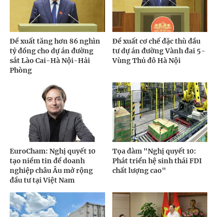
Đề xuất tăng hơn 86 nghìn
Đề xuất cơ chế đặc thù đầu
tỷ đồng cho dự án đường
tư dự án đường Vành đai 5-
sắt Lào Cai-Hà Nội-Hải
Vùng Thủ đô Hà Nội
Phòng
EuroCham: Nghị quyết 10
Tọa đàm "Nghị quyết 10:
tạo niềm tin để doanh
Phát triển hệ sinh thái FDI
nghiệp châu Âu mở rộng
chất lượng cao"
đầu tư tại Việt Nam