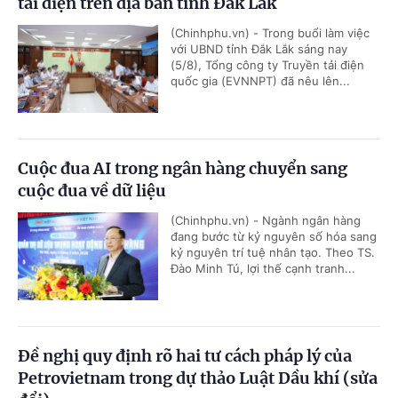
tải điện trên địa bàn tỉnh Đắk Lắk
(Chinhphu.vn) - Trong buổi làm việc
với UBND tỉnh Đắk Lắk sáng nay
(5/8), Tổng công ty Truyền tải điện
quốc gia (EVNNPT) đã nêu lên...
Cuộc đua AI trong ngân hàng chuyển sang
cuộc đua về dữ liệu
(Chinhphu.vn) - Ngành ngân hàng
đang bước từ kỷ nguyên số hóa sang
kỷ nguyên trí tuệ nhân tạo. Theo TS.
Đào Minh Tú, lợi thế cạnh tranh...
Đề nghị quy định rõ hai tư cách pháp lý của
Petrovietnam trong dự thảo Luật Dầu khí (sửa