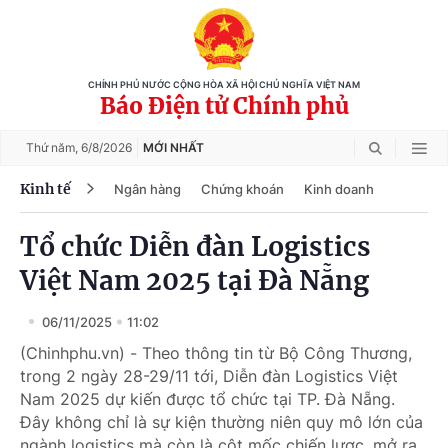
CHÍNH PHỦ NƯỚC CỘNG HÒA XÃ HỘI CHỦ NGHĨA VIỆT NAM
Báo Điện tử Chính phủ
Thứ năm,
6/8/2026
MỚI NHẤT
Kinh tế
Ngân hàng
Chứng khoán
Kinh doanh
Tổ chức Diễn đàn Logistics
Việt Nam 2025 tại Đà Nẵng
06/11/2025
11:02
(Chinhphu.vn) - Theo thông tin từ Bộ Công Thương,
trong 2 ngày 28-29/11 tới, Diễn đàn Logistics Việt
Nam 2025 dự kiến được tổ chức tại TP. Đà Nẵng.
Đây không chỉ là sự kiện thường niên quy mô lớn của
ngành logistics mà còn là cột mốc chiến lược, mở ra