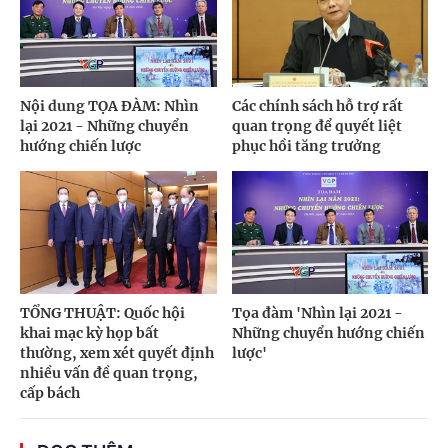
Nội dung TỌA ĐÀM: Nhìn
Các chính sách hỗ trợ rất
lại 2021 - Những chuyển
quan trọng để quyết liệt
hướng chiến lược
phục hồi tăng trưởng
TỔNG THUẬT: Quốc hội
Tọa đàm 'Nhìn lại 2021 -
khai mạc kỳ họp bất
Những chuyển hướng chiến
thường, xem xét quyết định
lược'
nhiều vấn đề quan trọng,
cấp bách