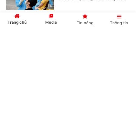
Trang chủ
Media
Tin nóng
Thông tin
VỤ VIỆT Á: Khởi tố thêm nhiều cán bộ thuộc
Bộ Y tế, Bộ KHCN và Giám đốc CDC 2 tỉnh
Cổng TTĐT Chính phủ
English
中文
(Chinhphu.vn) - Ngày 31/12, Cơ quan
Cảnh sát điều tra Bộ Công an đã ra
Quyết định bổ sung Quyết định khởi
tố vụ án về các tội Đưa hối lộ, Nhận...
Chuyên mục
Sứ mệnh quan trọng, cao cả của báo chí đòi
CHÍNH TRỊ
KINH TẾ
hỏi tổ chức Hội thật sự vững mạnh
VĂN HÓA
XÃ HỘI
(Chinhphu.vn) - "Trong những thành
tích lớn lao của báo chí cách mạng
KHOA GIÁO
QUỐC TẾ
đóng góp cho sự nghiệp xây dựng và
bảo vệ Tổ quốc những năm qua, có...
GÓP Ý HIẾN KẾ