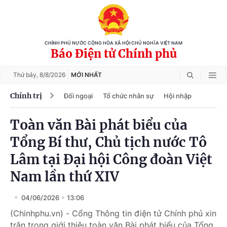
CHÍNH PHỦ NƯỚC CỘNG HÒA XÃ HỘI CHỦ NGHĨA VIỆT NAM
Báo Điện tử Chính phủ
Thứ bảy,
8/8/2026
MỚI NHẤT
Chính trị
Đối ngoại
Tổ chức nhân sự
Hội nhập
Toàn văn Bài phát biểu của
Tổng Bí thư, Chủ tịch nước Tô
Lâm tại Đại hội Công đoàn Việt
Nam lần thứ XIV
04/06/2026
13:06
(Chinhphu.vn) - Cổng Thông tin điện tử Chính phủ xin
trân trọng giới thiệu toàn văn Bài phát biểu của Tổng