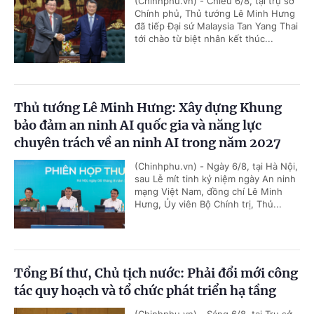
(Chinhphu.vn) - Chiều 6/8, tại trụ sở
Chính phủ, Thủ tướng Lê Minh Hưng
đã tiếp Đại sứ Malaysia Tan Yang Thai
tới chào từ biệt nhân kết thúc...
Thủ tướng Lê Minh Hưng: Xây dựng Khung
bảo đảm an ninh AI quốc gia và năng lực
chuyên trách về an ninh AI trong năm 2027
(Chinhphu.vn) - Ngày 6/8, tại Hà Nội,
sau Lễ mít tinh kỷ niệm ngày An ninh
mạng Việt Nam, đồng chí Lê Minh
Hưng, Ủy viên Bộ Chính trị, Thủ...
Tổng Bí thư, Chủ tịch nước: Phải đổi mới công
tác quy hoạch và tổ chức phát triển hạ tầng
(Chinhphu.vn) - Sáng 6/8, tại Trụ sở