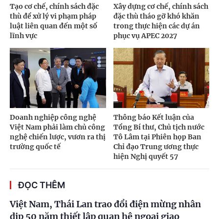
Tạo cơ chế, chính sách đặc
Xây dựng cơ chế, chính sách
thù để xử lý vi phạm pháp
đặc thù tháo gỡ khó khăn
luật liên quan đến một số
trong thực hiện các dự án
lĩnh vực
phục vụ APEC 2027
Doanh nghiệp công nghệ
Thông báo Kết luận của
Việt Nam phải làm chủ công
Tổng Bí thư, Chủ tịch nước
nghệ chiến lược, vươn ra thị
Tô Lâm tại Phiên họp Ban
trường quốc tế
Chỉ đạo Trung ương thực
hiện Nghị quyết 57
ĐỌC THÊM
Việt Nam, Thái Lan trao đổi điện mừng nhân
dịp 50 năm thiết lập quan hệ ngoại giao