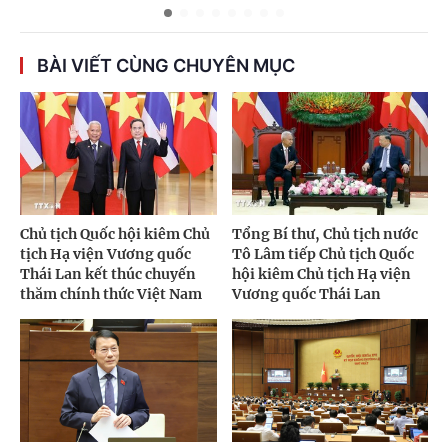
BÀI VIẾT CÙNG CHUYÊN MỤC
Chủ tịch Quốc hội kiêm Chủ
Tổng Bí thư, Chủ tịch nước
tịch Hạ viện Vương quốc
Tô Lâm tiếp Chủ tịch Quốc
Thái Lan kết thúc chuyến
hội kiêm Chủ tịch Hạ viện
thăm chính thức Việt Nam
Vương quốc Thái Lan