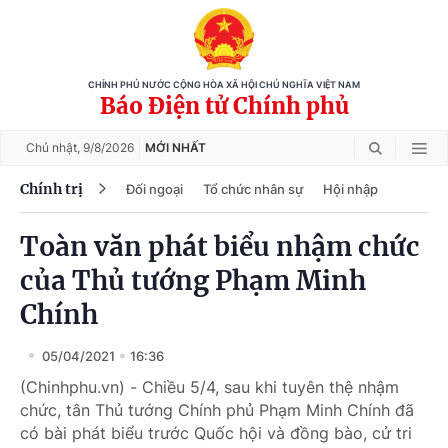
CHÍNH PHỦ NƯỚC CỘNG HÒA XÃ HỘI CHỦ NGHĨA VIỆT NAM
Báo Điện tử Chính phủ
Chủ nhật,
9/8/2026
MỚI NHẤT
Chính trị
Đối ngoại
Tổ chức nhân sự
Hội nhập
Toàn văn phát biểu nhậm chức
của Thủ tướng Phạm Minh
Chính
05/04/2021
16:36
(Chinhphu.vn) - Chiều 5/4, sau khi tuyên thệ nhậm
chức, tân Thủ tướng Chính phủ Phạm Minh Chính đã
có bài phát biểu trước Quốc hội và đồng bào, cử tri