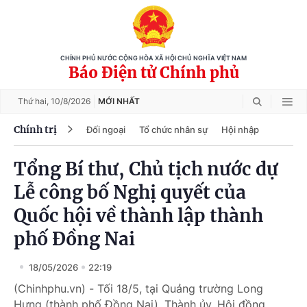
CHÍNH PHỦ NƯỚC CỘNG HÒA XÃ HỘI CHỦ NGHĨA VIỆT NAM
Báo Điện tử Chính phủ
Thứ hai,
10/8/2026
MỚI NHẤT
Chính trị
Đối ngoại
Tổ chức nhân sự
Hội nhập
Tổng Bí thư, Chủ tịch nước dự
Lễ công bố Nghị quyết của
Quốc hội về thành lập thành
phố Đồng Nai
18/05/2026
22:19
(Chinhphu.vn) - Tối 18/5, tại Quảng trường Long
Hưng (thành phố Đồng Nai), Thành ủy, Hội đồng