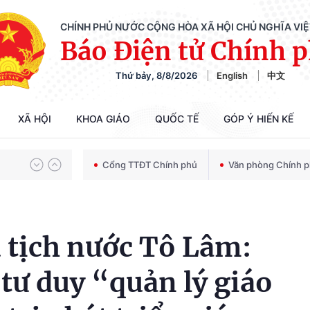
CHÍNH PHỦ NƯỚC CỘNG HÒA XÃ HỘI CHỦ NGHĨA VI
Báo Điện tử Chính 
Thứ bảy, 8/8/2026
English
中文
Chiến dịch 500 ngày đêm tìm kiếm, quy tập và xác định danh tính hài cốt liệt sĩ
XÃ HỘI
KHOA GIÁO
QUỐC TẾ
GÓP Ý HIẾN KẾ
Bảo vệ nền tảng tư tưởng của Đảng trong kỷ nguyên phát triển mới
Cổng TTĐT Chính phủ
Văn phòng Chính 
Chiến dịch 500 ngày đêm tìm kiếm, quy tập và xác định danh tính hài cốt liệt sĩ
 tịch nước Tô Lâm:
tư duy “quản lý giáo