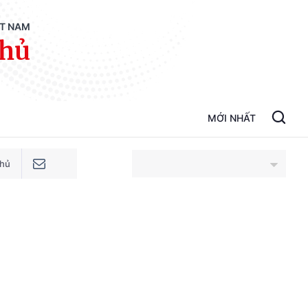
ỆT NAM
phủ
MỚI NHẤT
phủ
An Giang
Bắc Ninh
Cao Bằng