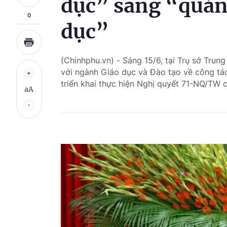
dục” sang “quản 
0
dục”
(Chinhphu.vn) - Sáng 15/6, tại Trụ sở Trun
với ngành Giáo dục và Đào tạo về công tá
triển khai thực hiện Nghị quyết 71-NQ/TW c
aA