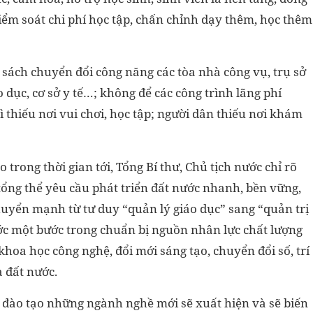
iểm soát chi phí học tập, chấn chỉnh dạy thêm, học thêm
ách chuyển đổi công năng các tòa nhà công vụ, trụ sở
 dục, cơ sở y tế…; không để các công trình lãng phí
 thiếu nơi vui chơi, học tập; người dân thiếu nơi khám
 trong thời gian tới, Tổng Bí thư, Chủ tịch nước chỉ rõ
tổng thể yêu cầu phát triển đất nước nhanh, bền vững,
huyển mạnh từ tư duy “quản lý giáo dục” sang “quản trị
rước một bước trong chuẩn bị nguồn nhân lực chất lượng
khoa học công nghệ, đổi mới sáng tạo, chuyển đổi số, trí
 đất nước.
 đào tạo những ngành nghề mới sẽ xuất hiện và sẽ biến