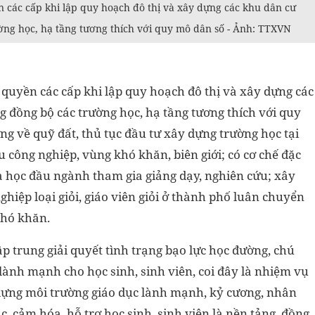
n các cấp khi lập quy hoạch đô thị và xây dựng các khu dân cư
ờng học, hạ tầng tương thích với quy mô dân số - Ảnh: TTXVN
 quyền các cấp khi lập quy hoạch đô thị và xây dựng các
 đồng bộ các trường học, hạ tầng tương thích với quy
ng về quỹ đất, thủ tục đầu tư xây dựng trường học tại
hu công nghiệp, vùng khó khăn, biên giới; có cơ chế đặc
oa học đầu ngành tham gia giảng dạy, nghiên cứu; xây
ghiệp loại giỏi, giáo viên giỏi ở thành phố luân chuyển
khó khăn.
p trung giải quyết tình trạng bạo lực học đường, chú
 lành mạnh cho học sinh, sinh viên, coi đây là nhiệm vụ
ựng môi trường giáo dục lành mạnh, kỷ cương, nhân
c, cảm hóa, hỗ trợ học sinh, sinh viên là nền tảng, đồng