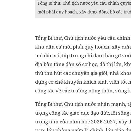
Tổng Bí thư, Chủ tịch nước yêu cầu chính quyề
mới phải quy hoạch, xây dựng đồng bộ các trư
Tổng Bí thư, Chủ tịch nước yêu cầu chính
khu dân cư mới phải quy hoạch, xây dựng
mô dân số; tập trung chỉ đạo tháo gỡ vướ
địa bàn tăng dân số cơ học, đô thị lớn, k
thù thu hút các chuyên gia giỏi, nhà kh
dựng cơ chế khuyến khích sinh viên tốt n
công tác về các trường nông thôn, vùng 
Tổng Bí thư, Chủ tịch nước nhấn mạnh, tậ
trọng công tác giáo dục đạo đức, lối sống
trọng tâm của năm học 2026-2027; xây d
văn; lấy phòng ngừa là chính, lấy giáo dụ