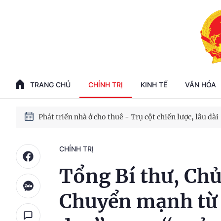
Phát triển kinh tế nhà nước trong kỷ nguyên mới
100 ngày xử lý các điểm nghẽn về chuyển đổi số
TRANG CHỦ
CHÍNH TRỊ
KINH TẾ
VĂN HÓA
Phát triển nhà ở cho thuê - Trụ cột chiến lược, lâu dài
Phát triển kinh tế nhà nước trong kỷ nguyên mới
CHÍNH TRỊ
Tổng Bí thư, Chủ
Chuyển mạnh từ 