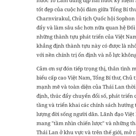
nước Tô Lâm đúng dịp hai nước kỷ niệm 
tốt đẹp của cuộc hội đàm giữa Tổng Bí t
Charnvirakul, Chủ tịch Quốc hội Sophon
đẩy và làm sâu sắc hơn nữa quan hệ Đối 
những thành tựu phát triển của Việt Na
khẳng định thành tựu này có được là nh
với nền chính trị ổn định và nỗ lực khô
Cảm ơn sự đón tiếp trọng thị, thân tình
biểu cấp cao Việt Nam, Tổng Bí thư, Chủ
mạnh mẽ và toàn diện của Thái Lan thời g
định, thúc đẩy chuyển đổi số, phát triển
tầng và triển khai các chính sách hướng t
lượng đời sống người dân. Lãnh đạo Việt
mang "tầm nhìn chiến lược" và những thà
Thái Lan ở khu vực và trên thế giới, mở r