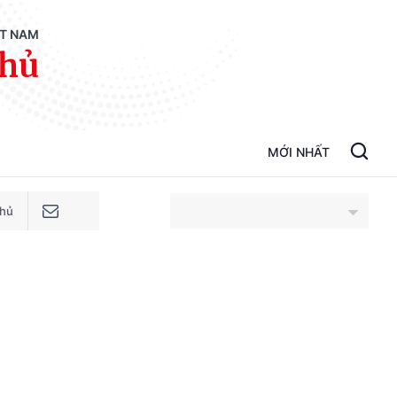
ỆT NAM
phủ
MỚI NHẤT
phủ
An Giang
Bắc Ninh
Cao Bằng