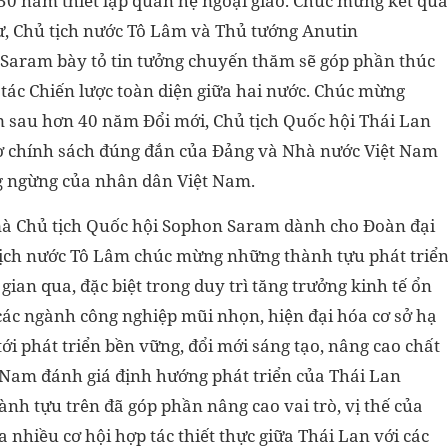
50 năm thiết lập quan hệ ngoại giao. Chúc mừng kết quả
hư, Chủ tịch nước Tô Lâm và Thủ tướng Anutin
 Saram bày tỏ tin tưởng chuyến thăm sẽ góp phần thúc
tác Chiến lược toàn diện giữa hai nước. Chúc mừng
m sau hơn 40 năm Đổi mới, Chủ tịch Quốc hội Thái Lan
ờ chính sách đúng đắn của Đảng và Nhà nước Việt Nam
ng ngừng của nhân dân Việt Nam.
 mà Chủ tịch Quốc hội Sophon Saram dành cho Đoàn đại
 tịch nước Tô Lâm chúc mừng những thành tựu phát triể
ian qua, đặc biệt trong duy trì tăng trưởng kinh tế ổn
 các ngành công nghiệp mũi nhọn, hiện đại hóa cơ sở hạ
ới phát triển bền vững, đổi mới sáng tạo, nâng cao chất
 Nam đánh giá định hướng phát triển của Thái Lan
nh tựu trên đã góp phần nâng cao vai trò, vị thế của
a nhiều cơ hội hợp tác thiết thực giữa Thái Lan với các