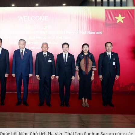
h Quốc hội kiêm Chủ tịch Hạ viện Thái Lan Sophon Saram cùng các