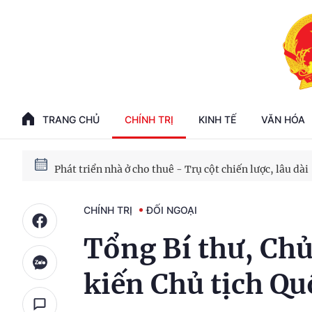
Phát triển kinh tế nhà nước trong kỷ nguyên mới
100 ngày xử lý các điểm nghẽn về chuyển đổi số
TRANG CHỦ
CHÍNH TRỊ
KINH TẾ
VĂN HÓA
Phát triển nhà ở cho thuê - Trụ cột chiến lược, lâu dài
Phát triển kinh tế nhà nước trong kỷ nguyên mới
CHÍNH TRỊ
ĐỐI NGOẠI
Tổng Bí thư, Chủ
kiến Chủ tịch Qu