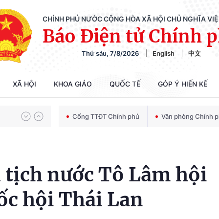
CHÍNH PHỦ NƯỚC CỘNG HÒA XÃ HỘI CHỦ NGHĨA VI
Báo Điện tử Chính 
Thứ sáu, 7/8/2026
English
中文
Chiến dịch 500 ngày đêm tìm kiếm, quy tập và xác định danh tính hài cốt liệt sĩ
XÃ HỘI
KHOA GIÁO
QUỐC TẾ
GÓP Ý HIẾN KẾ
Bảo vệ nền tảng tư tưởng của Đảng trong kỷ nguyên phát triển mới
Cổng TTĐT Chính phủ
Văn phòng Chính 
Chiến dịch 500 ngày đêm tìm kiếm, quy tập và xác định danh tính hài cốt liệt sĩ
 tịch nước Tô Lâm hội
ốc hội Thái Lan