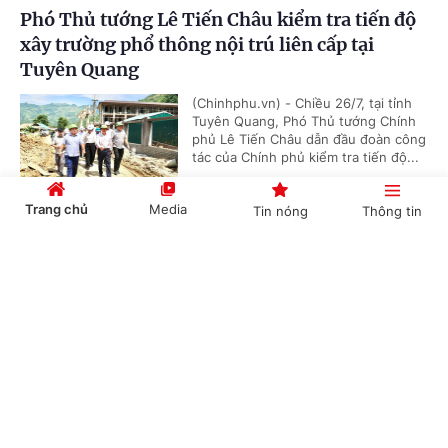
Phó Thủ tướng Lê Tiến Châu kiểm tra tiến độ
xây trường phổ thông nội trú liên cấp tại
Tuyên Quang
(Chinhphu.vn) - Chiều 26/7, tại tỉnh
Tuyên Quang, Phó Thủ tướng Chính
phủ Lê Tiến Châu dẫn đầu đoàn công
tác của Chính phủ kiểm tra tiến độ...
Trang chủ
Media
Tin nóng
Thông tin
Công bố sản phẩm nhôm thỏi đầu tiên của
Cổng TTĐT Chính phủ
English
中文
Việt Nam
(Chinhphu.vn) - Trong giai đoạn phát
triển mới, khi đất nước đặt mục tiêu
tăng trưởng cao, nhanh và bền vững,
việc chủ động nguồn cung nhôm...
Chuyên mục