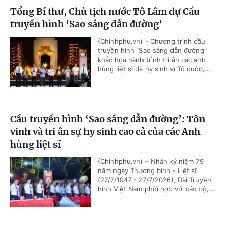
Tổng Bí thư, Chủ tịch nước Tô Lâm dự Cầu
truyền hình ‘Sao sáng dẫn đường’
(Chinhphu.vn) - Chương trình cầu
truyền hình "Sao sáng dẫn đường"
khắc họa hành trình tri ân các anh
hùng liệt sĩ đã hy sinh vì Tổ quốc,...
Cầu truyền hình ‘Sao sáng dẫn đường’: Tôn
vinh và tri ân sự hy sinh cao cả của các Anh
hùng liệt sĩ
(Chinhphu.vn) – Nhân kỷ niệm 79
năm ngày Thương binh - Liệt sĩ
(27/7/1947 - 27/7/2026), Đài Truyền
hình Việt Nam phối hợp với các bộ,...