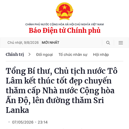
CHÍNH PHỦ NƯỚC CỘNG HÒA XÃ HỘI CHỦ NGHĨA VIỆT NAM
Báo Điện tử Chính phủ
Chủ nhật,
9/8/2026
MỚI NHẤT
Chính trị
Đối ngoại
Tổ chức nhân sự
Hội nhập
Tổng Bí thư, Chủ tịch nước Tô
Lâm kết thúc tốt đẹp chuyến
thăm cấp Nhà nước Cộng hòa
Ấn Độ, lên đường thăm Sri
Lanka
07/05/2026
23:14