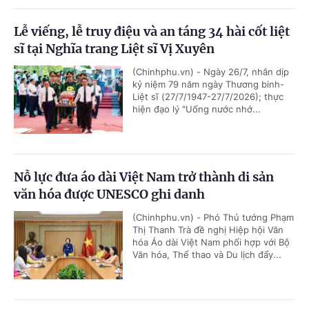
Lễ viếng, lễ truy điệu và an táng 34 hài cốt liệt
sĩ tại Nghĩa trang Liệt sĩ Vị Xuyên
(Chinhphu.vn) - Ngày 26/7, nhân dịp
kỷ niệm 79 năm ngày Thương binh-
Liệt sĩ (27/7/1947-27/7/2026); thực
hiện đạo lý "Uống nước nhớ...
Nỗ lực đưa áo dài Việt Nam trở thành di sản
văn hóa được UNESCO ghi danh
(Chinhphu.vn) - Phó Thủ tướng Phạm
Thị Thanh Trà đề nghị Hiệp hội Văn
hóa Áo dài Việt Nam phối hợp với Bộ
Văn hóa, Thể thao và Du lịch đẩy...