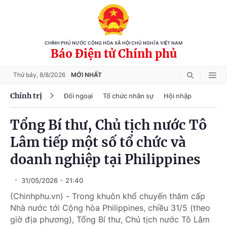
CHÍNH PHỦ NƯỚC CỘNG HÒA XÃ HỘI CHỦ NGHĨA VIỆT NAM
Báo Điện tử Chính phủ
Thứ bảy,
8/8/2026
MỚI NHẤT
Chính trị
Đối ngoại
Tổ chức nhân sự
Hội nhập
Tổng Bí thư, Chủ tịch nước Tô
Lâm tiếp một số tổ chức và
doanh nghiệp tại Philippines
31/05/2026
21:40
(Chinhphu.vn) - Trong khuôn khổ chuyến thăm cấp
Nhà nước tới Cộng hòa Philippines, chiều 31/5 (theo
giờ địa phương), Tổng Bí thư, Chủ tịch nước Tô Lâm