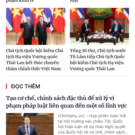
phạm kinh tế
loạt
Chủ tịch Quốc hội kiêm Chủ
Tổng Bí thư, Chủ tịch nước
tịch Hạ viện Vương quốc
Tô Lâm tiếp Chủ tịch Quốc
Thái Lan kết thúc chuyến
hội kiêm Chủ tịch Hạ viện
thăm chính thức Việt Nam
Vương quốc Thái Lan
ĐỌC THÊM
Tạo cơ chế, chính sách đặc thù để xử lý vi
phạm pháp luật liên quan đến một số lĩnh vực
(Chinhphu.vn) – Họp phiên toàn thể
tại Hội trường vào chiều 7/8, Quốc
hội thảo luận về dự thảo Nghị quyết
của Quốc hội về cơ chế, chính sách...