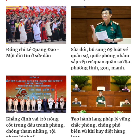
Đồng chí Lê Quang Đạo -
Sửa đổi, bổ sung 09 luật về
Một đời tin ở sức dân
quân sự, quốc phòng nhằm
sắp xếp cơ quan quân sự địa
phương tinh, gọn, mạnh.
Khẳng định vai trò nòng
Tạo hành lang pháp lý vững
cốt trong đấu tranh phòng,
chắc phòng, chống phổ
chống tham nhũng, tội
biến vũ khí hủy diệt hàng