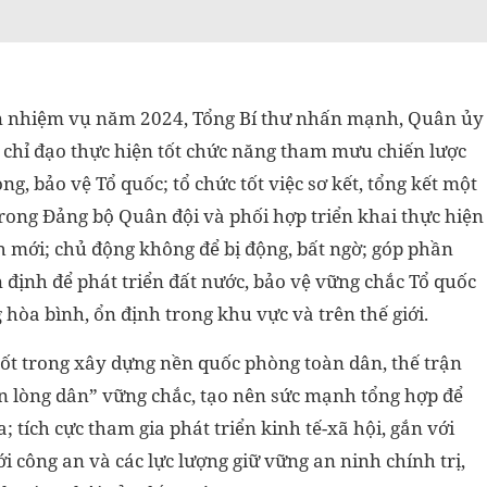
iện nhiệm vụ năm 2024, Tổng Bí thư nhấn mạnh, Quân ủy
 chỉ đạo thực hiện tốt chức năng tham mưu chiến lược
, bảo vệ Tổ quốc; tổ chức tốt việc sơ kết, tổng kết một
trong Đảng bộ Quân đội và phối hợp triển khai thực hiện
h mới; chủ động không để bị động, bất ngờ; góp phần
n định để phát triển đất nước, bảo vệ vững chắc Tổ quốc
hòa bình, ổn định trong khu vực và trên thế giới.
cốt trong xây dựng nền quốc phòng toàn dân, thế trận
ận lòng dân” vững chắc, tạo nên sức mạnh tổng hợp để
 tích cực tham gia phát triển kinh tế-xã hội, gắn với
i công an và các lực lượng giữ vững an ninh chính trị,