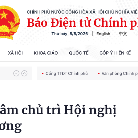
CHÍNH PHỦ NƯỚC CỘNG HÒA XÃ HỘI CHỦ NGHĨA VI
Báo Điện tử Chính 
Chiến dịch 500 ngày đêm tìm kiếm, quy tập và xác định danh tính hài cốt liệt sĩ
Thứ bảy, 8/8/2026
English
中文
Bảo vệ nền tảng tư tưởng của Đảng trong kỷ nguyên phát triển mới
XÃ HỘI
KHOA GIÁO
QUỐC TẾ
GÓP Ý HIẾN KẾ
Cổng TTĐT Chính phủ
Văn phòng Chính 
Chiến dịch 500 ngày đêm tìm kiếm, quy tập và xác định danh tính hài cốt liệt sĩ
âm chủ trì Hội nghị
ương