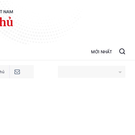
ỆT NAM
phủ
MỚI NHẤT
phủ
An Giang
Bắc Ninh
Cao Bằng