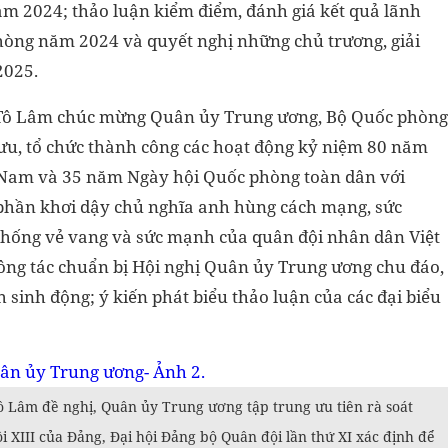
ăm 2024; thảo luận kiểm điểm, đánh giá kết quả lãnh
hòng năm 2024 và quyết nghị những chủ trương, giải
2025.
hư Tô Lâm chúc mừng Quân ủy Trung ương, Bộ Quốc phòng
ưu, tổ chức thành công các hoạt động kỷ niệm 80 năm
 Nam và 35 năm Ngày hội Quốc phòng toàn dân với
p phần khơi dậy chủ nghĩa anh hùng cách mạng, sức
 thống vẻ vang và sức mạnh của quân đội nhân dân Việt
ông tác chuẩn bị Hội nghị Quân ủy Trung ương chu đáo,
sinh động; ý kiến phát biểu thảo luận của các đại biểu
Tô Lâm đề nghị, Quân ủy Trung ương tập trung ưu tiên rà soát
i XIII của Đảng, Đại hội Đảng bộ Quân đội lần thứ XI xác định để