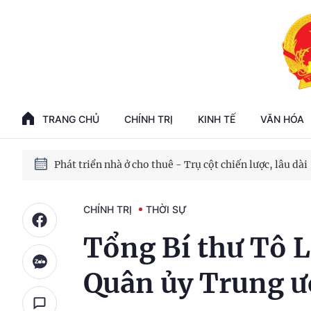
Phát triển kinh tế nhà nước trong kỷ nguyên mới
100 ngày xử lý các điểm nghẽn về chuyển đổi số
TRANG CHỦ
CHÍNH TRỊ
KINH TẾ
VĂN HÓA
Phát triển nhà ở cho thuê - Trụ cột chiến lược, lâu dài
Phát triển kinh tế nhà nước trong kỷ nguyên mới
CHÍNH TRỊ
THỜI SỰ
Tổng Bí thư Tô L
Quân ủy Trung 