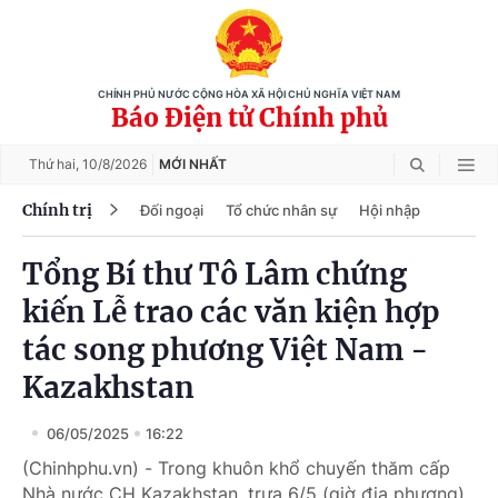
CHÍNH PHỦ NƯỚC CỘNG HÒA XÃ HỘI CHỦ NGHĨA VIỆT NAM
Báo Điện tử Chính phủ
Thứ hai,
10/8/2026
MỚI NHẤT
Chính trị
Đối ngoại
Tổ chức nhân sự
Hội nhập
Tổng Bí thư Tô Lâm chứng
kiến Lễ trao các văn kiện hợp
tác song phương Việt Nam -
Kazakhstan
06/05/2025
16:22
(Chinhphu.vn) - Trong khuôn khổ chuyến thăm cấp
Nhà nước CH Kazakhstan, trưa 6/5 (giờ địa phương),