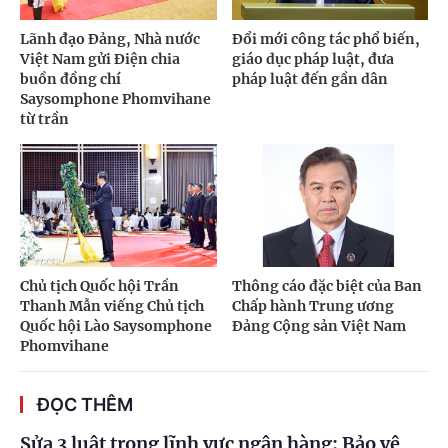
Lãnh đạo Đảng, Nhà nước
Đổi mới công tác phổ biến,
Việt Nam gửi Điện chia
giáo dục pháp luật, đưa
buồn đồng chí
pháp luật đến gần dân
Saysomphone Phomvihane
từ trần
Chủ tịch Quốc hội Trần
Thông cáo đặc biệt của Ban
Thanh Mẫn viếng Chủ tịch
Chấp hành Trung ương
Quốc hội Lào Saysomphone
Đảng Cộng sản Việt Nam
Phomvihane
ĐỌC THÊM
Sửa 3 luật trong lĩnh vực ngân hàng: Bảo vệ