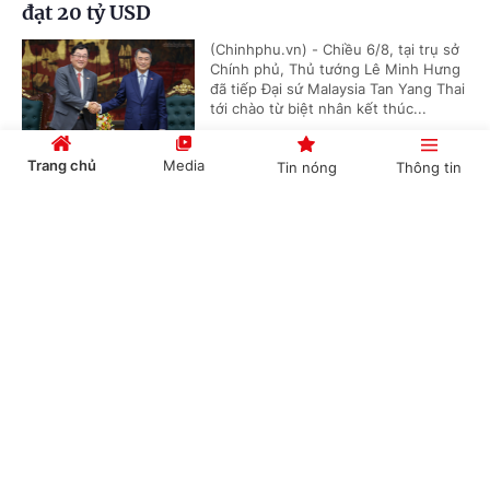
đạt 20 tỷ USD
(Chinhphu.vn) - Chiều 6/8, tại trụ sở
Chính phủ, Thủ tướng Lê Minh Hưng
đã tiếp Đại sứ Malaysia Tan Yang Thai
tới chào từ biệt nhân kết thúc...
Trang chủ
Media
Tin nóng
Thông tin
Thủ tướng Lê Minh Hưng: Xây dựng Khung
Cổng TTĐT Chính phủ
English
中文
bảo đảm an ninh AI quốc gia và năng lực
chuyên trách về an ninh AI trong năm 2027
(Chinhphu.vn) - Ngày 6/8, tại Hà Nội,
sau Lễ mít tinh kỷ niệm ngày An ninh
mạng Việt Nam, đồng chí Lê Minh
Chuyên mục
Hưng, Ủy viên Bộ Chính trị, Thủ...
CHÍNH TRỊ
KINH TẾ
Tổng Bí thư, Chủ tịch nước: Phải đổi mới công
VĂN HÓA
XÃ HỘI