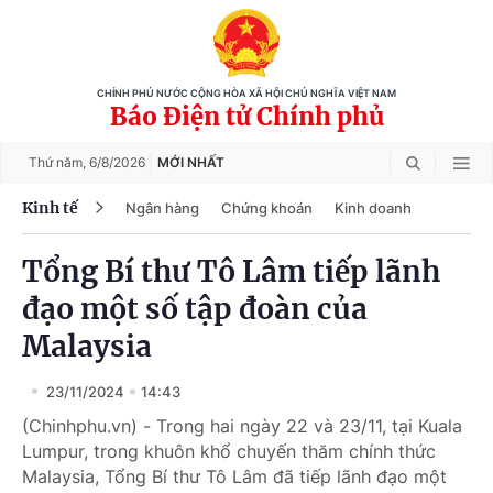
CHÍNH PHỦ NƯỚC CỘNG HÒA XÃ HỘI CHỦ NGHĨA VIỆT NAM
Báo Điện tử Chính phủ
Thứ năm,
6/8/2026
MỚI NHẤT
Kinh tế
Ngân hàng
Chứng khoán
Kinh doanh
Tổng Bí thư Tô Lâm tiếp lãnh
đạo một số tập đoàn của
Malaysia
23/11/2024
14:43
(Chinhphu.vn) - Trong hai ngày 22 và 23/11, tại Kuala
Lumpur, trong khuôn khổ chuyến thăm chính thức
Malaysia, Tổng Bí thư Tô Lâm đã tiếp lãnh đạo một