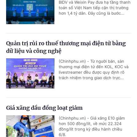
BIDV và Weixin Pay đưa hạ tầng thanh
toán số Việt Nam tiếp cận thị trường
hơn 1,4 tỷ dân. Đây cũng là bước...
Quản trị rủi ro thuế thương mại điện tử bằng
dữ liệu và công nghệ
(Chinhphu.vn) - Từ người bán, sàn
thương mại điện tử đến KOL, KOC và
livestreamer đều được quy định rõ
trách nhiệm trong giao dịch trực...
Giá xăng dầu đồng loạt giảm
(Chinhphu.vn) - Giá xăng E10 giảm
hơn 500 đồng/lít, về mức 22.324
đồng/lít trong kỳ điều hành chiều
6/8.