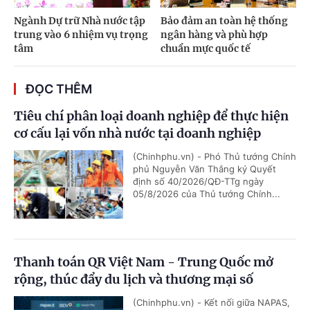
Ngành Dự trữ Nhà nước tập
Bảo đảm an toàn hệ thống
trung vào 6 nhiệm vụ trọng
ngân hàng và phù hợp
tâm
chuẩn mực quốc tế
ĐỌC THÊM
Tiêu chí phân loại doanh nghiệp để thực hiện
cơ cấu lại vốn nhà nước tại doanh nghiệp
(Chinhphu.vn) - Phó Thủ tướng Chính
phủ Nguyễn Văn Thắng ký Quyết
định số 40/2026/QĐ-TTg ngày
05/8/2026 của Thủ tướng Chính...
Thanh toán QR Việt Nam - Trung Quốc mở
rộng, thúc đẩy du lịch và thương mại số
(Chinhphu.vn) - Kết nối giữa NAPAS,