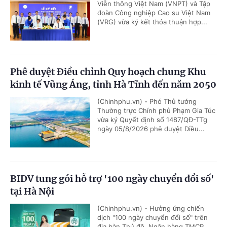
Viễn thông Việt Nam (VNPT) và Tập
đoàn Công nghiệp Cao su Việt Nam
(VRG) vừa ký kết thỏa thuận hợp...
Phê duyệt Điều chỉnh Quy hoạch chung Khu
kinh tế Vũng Áng, tỉnh Hà Tĩnh đến năm 2050
(Chinhphu.vn) - Phó Thủ tướng
Thường trực Chính phủ Phạm Gia Túc
vừa ký Quyết định số 1487/QĐ-TTg
ngày 05/8/2026 phê duyệt Điều...
BIDV tung gói hỗ trợ '100 ngày chuyển đổi số'
tại Hà Nội
(Chinhphu.vn) - Hưởng ứng chiến
dịch "100 ngày chuyển đổi số" trên
địa bàn Thủ đô, Ngân hàng TMCP