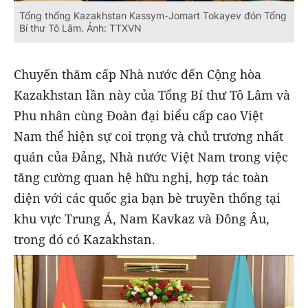
Tổng thống Kazakhstan Kassym-Jomart Tokayev đón Tổng
Bí thư Tô Lâm. Ảnh: TTXVN
Chuyến thăm cấp Nhà nước đến Cộng hòa
Kazakhstan lần này của Tổng Bí thư Tô Lâm và
Phu nhân cùng Đoàn đại biểu cấp cao Việt
Nam thể hiện sự coi trọng và chủ trương nhất
quán của Đảng, Nhà nước Việt Nam trong việc
tăng cường quan hệ hữu nghị, hợp tác toàn
diện với các quốc gia bạn bè truyền thống tại
khu vực Trung Á, Nam Kavkaz và Đông Âu,
trong đó có Kazakhstan.