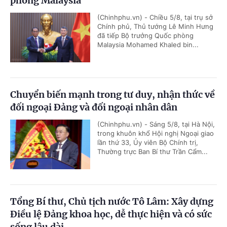
phòng Malaysia
(Chinhphu.vn) - Chiều 5/8, tại trụ sở
Chính phủ, Thủ tướng Lê Minh Hưng
đã tiếp Bộ trưởng Quốc phòng
Malaysia Mohamed Khaled bin...
Chuyển biến mạnh trong tư duy, nhận thức về
đối ngoại Đảng và đối ngoại nhân dân
(Chinhphu.vn) - Sáng 5/8, tại Hà Nội,
trong khuôn khổ Hội nghị Ngoại giao
lần thứ 33, Ủy viên Bộ Chính trị,
Thường trực Ban Bí thư Trần Cẩm...
Tổng Bí thư, Chủ tịch nước Tô Lâm: Xây dựng
Điều lệ Đảng khoa học, dễ thực hiện và có sức
sống lâu dài