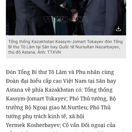
Tổng thống Kazakhstan Kassym-Jomart Tokayev đón Tổng
Bí thư Tô Lâm tại Sân bay Quốc tế Nursultan Nazarbayev,
thủ đô Astana. Ảnh: TTXVN
Đón Tổng Bí thư Tô Lâm và Phu nhân cùng
Đoàn đại biểu cấp cao Việt Nam tại Sân bay
Astana về phía Kazakhstan có: Tổng thống
Kassym-Jomart Tokayev; Phó Thủ tướng, Bộ
trưởng Bộ Ngoại giao M.Nurtleu; Phó Thủ
tướng phụ trách kinh tế, xã hội
Yermek Kosherbayev; Cố vấn Đối ngoại của