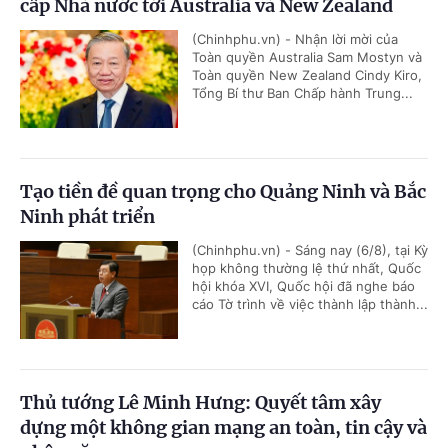
cấp Nhà nước tới Australia và New Zealand
(Chinhphu.vn) - Nhận lời mời của
Toàn quyền Australia Sam Mostyn và
Toàn quyền New Zealand Cindy Kiro,
Tổng Bí thư Ban Chấp hành Trung...
Tạo tiền đề quan trọng cho Quảng Ninh và Bắc
Ninh phát triển
(Chinhphu.vn) - Sáng nay (6/8), tại Kỳ
họp không thường lệ thứ nhất, Quốc
hội khóa XVI, Quốc hội đã nghe báo
cáo Tờ trình về việc thành lập thành...
Thủ tướng Lê Minh Hưng: Quyết tâm xây
dựng một không gian mạng an toàn, tin cậy và