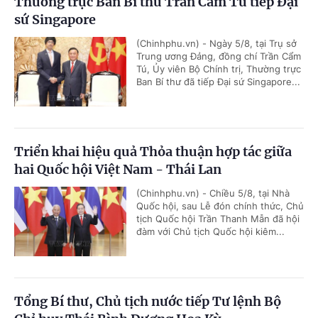
Thường trực Ban Bí thư Trần Cẩm Tú tiếp Đại
sứ Singapore
(Chinhphu.vn) - Ngày 5/8, tại Trụ sở
Trung ương Đảng, đồng chí Trần Cẩm
Tú, Ủy viên Bộ Chính trị, Thường trực
Ban Bí thư đã tiếp Đại sứ Singapore...
Triển khai hiệu quả Thỏa thuận hợp tác giữa
hai Quốc hội Việt Nam - Thái Lan
(Chinhphu.vn) - Chiều 5/8, tại Nhà
Quốc hội, sau Lễ đón chính thức, Chủ
tịch Quốc hội Trần Thanh Mẫn đã hội
đàm với Chủ tịch Quốc hội kiêm...
Tổng Bí thư, Chủ tịch nước tiếp Tư lệnh Bộ