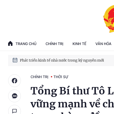
Phát triển kinh tế nhà nước trong kỷ nguyên mới
100 ngày xử lý các điểm nghẽn về chuyển đổi số
TRANG CHỦ
CHÍNH TRỊ
KINH TẾ
VĂN HÓA
Phát triển nhà ở cho thuê - Trụ cột chiến lược, lâu dài
Phát triển kinh tế nhà nước trong kỷ nguyên mới
CHÍNH TRỊ
THỜI SỰ
Tổng Bí thư Tô 
vững mạnh về chí