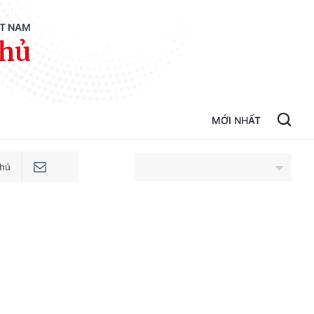
ỆT NAM
phủ
MỚI NHẤT
phủ
An Giang
Bắc Ninh
Cao Bằng