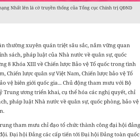
ạng Nhất lên lá cờ truyền thống của Tổng cục Chính trị QĐND
 cần thường xuyên quán triệt sâu sắc, nắm vững quan
hính sách, pháp luật của Nhà nước về quân sự, quốc
ng 8 Khóa XIII về Chiến lược Bảo vệ Tổ quốc trong tình
m, Chiến lược quân sự Việt Nam, Chiến lược bảo vệ Tổ
ảo vệ biên giới quốc gia... Chủ động tham mưu với Bộ
uỷ Trung ương triển khai, cụ thể hóa các nghị quyết, chỉ
sách, pháp luật Nhà nước về quân sự, quốc phòng, bảo vệ
n.
p trung tham mưu chỉ đạo tổ chức thành công đại hội đản
i. Đại hội Đảng các cấp tiến tới Đại hội Đảng toàn quốc