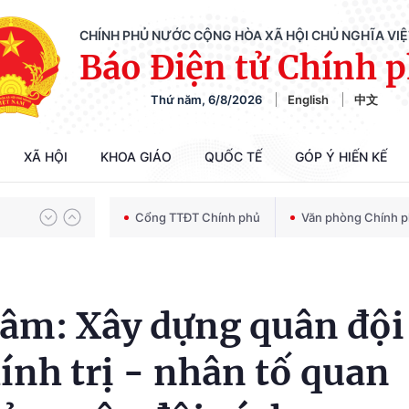
CHÍNH PHỦ NƯỚC CỘNG HÒA XÃ HỘI CHỦ NGHĨA VI
Báo Điện tử Chính 
Chiến dịch 500 ngày đêm tìm kiếm, quy tập và xác định danh tính hài cốt liệt sĩ
Thứ năm, 6/8/2026
English
中文
Bảo vệ nền tảng tư tưởng của Đảng trong kỷ nguyên phát triển mới
XÃ HỘI
KHOA GIÁO
QUỐC TẾ
GÓP Ý HIẾN KẾ
Cổng TTĐT Chính phủ
Văn phòng Chính 
Chiến dịch 500 ngày đêm tìm kiếm, quy tập và xác định danh tính hài cốt liệt sĩ
Lâm: Xây dựng quân đội
nh trị - nhân tố quan