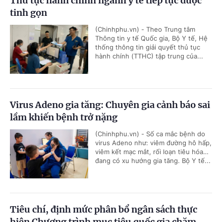
Thủ tục hành chính ngành y tế tiếp tục được
tinh gọn
(Chinhphu.vn) - Theo Trung tâm
Thông tin y tế Quốc gia, Bộ Y tế, Hệ
thống thông tin giải quyết thủ tục
hành chính (TTHC) tập trung của...
Virus Adeno gia tăng: Chuyên gia cảnh báo sai
lầm khiến bệnh trở nặng
(Chinhphu.vn) - Số ca mắc bệnh do
virus Adeno như: viêm đường hô hấp,
viêm kết mạc mắt, rối loạn tiêu hóa…
đang có xu hướng gia tăng. Bộ Y tế...
Tiêu chí, định mức phân bổ ngân sách thực
hiện Chương trình mục tiêu quốc gia chăm