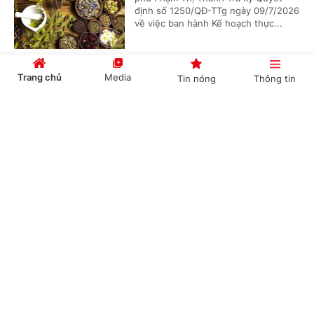
định số 1250/QĐ-TTg ngày 09/7/2026
về việc ban hành Kế hoạch thực...
Trang chủ
Media
Tin nóng
Thông tin
Việt Nam hiện có gần 70 triệu người trong độ
tuổi lao động
Cổng TTĐT Chính phủ
English
中文
(Chinhphu.vn) - Việt Nam hiện có
gần 70 triệu người trong độ tuổi lao
động (15-64 tuổi), đang ở thời kỳ cơ
cấu dân số vàng - một lợi thế quan...
Chuyên mục
Siết quản lý thực phẩm từ khâu công bố đến
CHÍNH TRỊ
KINH TẾ
lưu thông
VĂN HÓA
XÃ HỘI
(Chinhphu.vn) - Bộ Y tế vừa cập
nhật, bổ sung và hoàn thiện dự thảo
KHOA GIÁO
QUỐC TẾ
sửa đổi Luật An toàn thực phẩm,