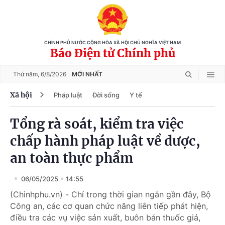
CHÍNH PHỦ NƯỚC CỘNG HÒA XÃ HỘI CHỦ NGHĨA VIỆT NAM
Báo Điện tử Chính phủ
Thứ năm,
6/8/2026
MỚI NHẤT
Xã hội
Pháp luật
Đời sống
Y tế
Tổng rà soát, kiểm tra việc
chấp hành pháp luật về dược,
an toàn thực phẩm
06/05/2025
14:55
(Chinhphu.vn) - Chỉ trong thời gian ngắn gần đây, Bộ
Công an, các cơ quan chức năng liên tiếp phát hiện,
điều tra các vụ việc sản xuất, buôn bán thuốc giả,