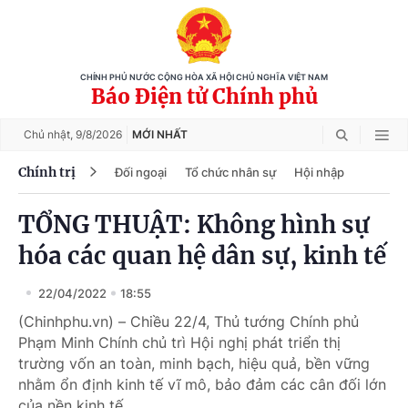
CHÍNH PHỦ NƯỚC CỘNG HÒA XÃ HỘI CHỦ NGHĨA VIỆT NAM
Báo Điện tử Chính phủ
Chủ nhật,
9/8/2026
MỚI NHẤT
Chính trị
Đối ngoại
Tổ chức nhân sự
Hội nhập
TỔNG THUẬT: Không hình sự
hóa các quan hệ dân sự, kinh tế
22/04/2022
18:55
(Chinhphu.vn) – Chiều 22/4, Thủ tướng Chính phủ
Phạm Minh Chính chủ trì Hội nghị phát triển thị
trường vốn an toàn, minh bạch, hiệu quả, bền vững
nhằm ổn định kinh tế vĩ mô, bảo đảm các cân đối lớn
của nền kinh tế.