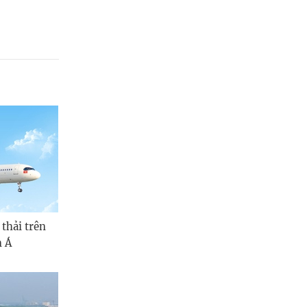
 thải trên
m Á