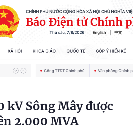
CHÍNH PHỦ NƯỚC CỘNG HÒA XÃ HỘI CHỦ NGHĨA VI
Báo Điện tử Chính 
Thứ sáu, 7/8/2026
English
中文
Chiến dịch 500 ngày đêm tìm kiếm, quy tập và xác định danh tính hài cốt liệt sĩ
XÃ HỘI
KHOA GIÁO
QUỐC TẾ
GÓP Ý HIẾN KẾ
Bảo vệ nền tảng tư tưởng của Đảng trong kỷ nguyên phát triển mới
Cổng TTĐT Chính phủ
Văn phòng Chính 
Chiến dịch 500 ngày đêm tìm kiếm, quy tập và xác định danh tính hài cốt liệt sĩ
0 kV Sông Mây được
lên 2.000 MVA