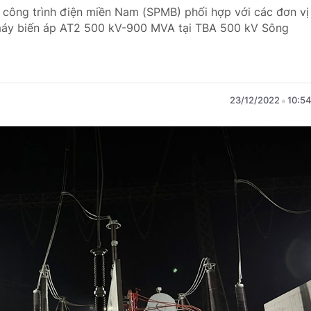
 công trình điện miền Nam (SPMB) phối hợp với các đơn vị
 máy biến áp AT2 500 kV-900 MVA tại TBA 500 kV Sông
23/12/2022
10:5