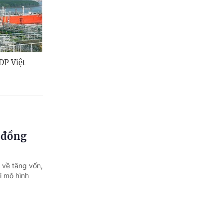
DP Việt
ỷ đồng
 về tăng vốn,
i mô hình