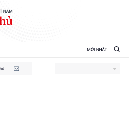
ỆT NAM
phủ
MỚI NHẤT
phủ
An Giang
Bắc Ninh
Cao Bằng