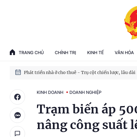
Phát triển kinh tế nhà nước trong kỷ nguyên mới
100 ngày xử lý các điểm nghẽn về chuyển đổi số
TRANG CHỦ
CHÍNH TRỊ
KINH TẾ
VĂN HÓA
Phát triển nhà ở cho thuê - Trụ cột chiến lược, lâu dài
Phát triển kinh tế nhà nước trong kỷ nguyên mới
KINH DOANH
DOANH NGHIỆP
Trạm biến áp 50
nâng công suất 