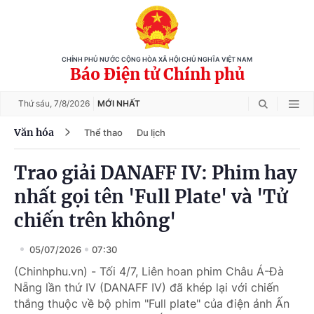
CHÍNH PHỦ NƯỚC CỘNG HÒA XÃ HỘI CHỦ NGHĨA VIỆT NAM
Báo Điện tử Chính phủ
Thứ sáu,
7/8/2026
MỚI NHẤT
Văn hóa
Thể thao
Du lịch
Trao giải DANAFF IV: Phim hay
nhất gọi tên 'Full Plate' và 'Tử
chiến trên không'
05/07/2026
07:30
(Chinhphu.vn) - Tối 4/7, Liên hoan phim Châu Á-Đà
Nẵng lần thứ IV (DANAFF IV) đã khép lại với chiến
thắng thuộc về bộ phim "Full plate" của điện ảnh Ấn