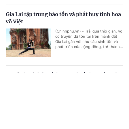
Gia Lai tập trung bảo tồn và phát huy tinh hoa
võ Việt
(Chinhphu.vn) - Trải qua thời gian, võ
cổ truyền đã tồn tại trên mảnh đất
Gia Lai gắn với nhu cầu sinh tồn và
phát triển của cộng đồng, trở thành...
Gia đình trí thức cách mạng hiến ba tuổi xuân
cho Tổ quốc
Cổng TTĐT Chính phủ
English
中文
(Chinhphu.vn) - Lịch sử vệ quốc vĩ
đại của dân tộc Việt Nam được viết
Trang chủ
Media
Tin nóng
Thông tin
nên bởi xương máu và tinh thần kiên
trung của biết bao thế hệ, trong đó...
Chuyên mục