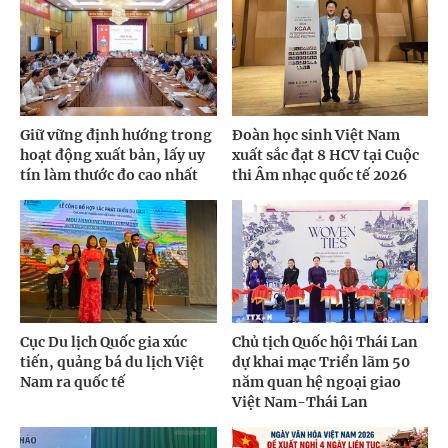
Giữ vững định hướng trong
Đoàn học sinh Việt Nam
hoạt động xuất bản, lấy uy
xuất sắc đạt 8 HCV tại Cuộc
tín làm thước đo cao nhất
thi Âm nhạc quốc tế 2026
Cục Du lịch Quốc gia xúc
Chủ tịch Quốc hội Thái Lan
tiến, quảng bá du lịch Việt
dự khai mạc Triển lãm 50
Nam ra quốc tế
năm quan hệ ngoại giao
Việt Nam-Thái Lan