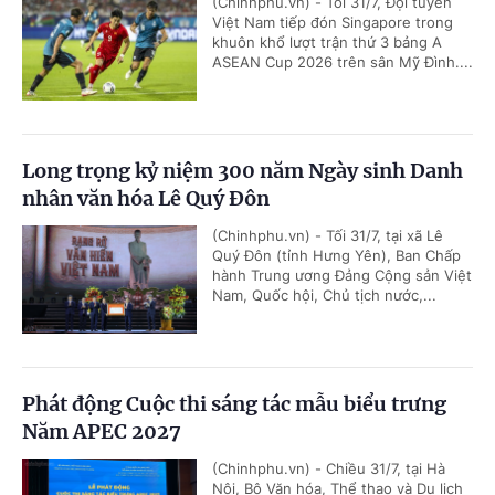
(Chinhphu.vn) - Tối 31/7, Đội tuyển
Việt Nam tiếp đón Singapore trong
khuôn khổ lượt trận thứ 3 bảng A
ASEAN Cup 2026 trên sân Mỹ Đình....
Long trọng kỷ niệm 300 năm Ngày sinh Danh
nhân văn hóa Lê Quý Đôn
(Chinhphu.vn) - Tối 31/7, tại xã Lê
Quý Đôn (tỉnh Hưng Yên), Ban Chấp
hành Trung ương Đảng Cộng sản Việt
Nam, Quốc hội, Chủ tịch nước,...
Phát động Cuộc thi sáng tác mẫu biểu trưng
Năm APEC 2027
(Chinhphu.vn) - Chiều 31/7, tại Hà
Nội, Bộ Văn hóa, Thể thao và Du lịch