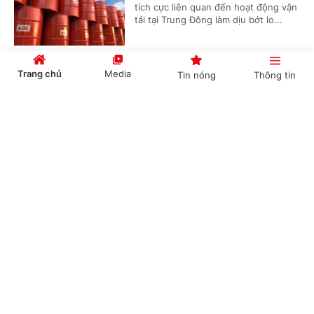
tích cực liên quan đến hoạt động vận
tải tại Trung Đông làm dịu bớt lo...
Trang chủ
Media
Tin nóng
Thông tin
Động đất tại Nhật Bản: Các cơ quan đại diện
Việt Nam khẩn trương triển khai bảo hộ công
Cổng TTĐT Chính phủ
English
中文
dân
(Chinhphu.vn) - Vào khoảng 16h27’
ngày 28/7, một trận động đất có
cường độ khoảng 7 độ Richter đã xảy
ra tại tỉnh Kumamoto, Nhật Bản, gây...
Chuyên mục
CHÍNH TRỊ
KINH TẾ
Tám khoảng trống và 4 giải pháp chính từ
Chiến lược dữ liệu lớn quốc gia đầu tiên của
VĂN HÓA
XÃ HỘI
Thái Lan
KHOA GIÁO
QUỐC TẾ
(Chinhphu.vn) - Ngày 27/7, Nội các