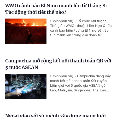
WMO cảnh báo El Nino mạnh lên từ tháng 8:
Tác động thời tiết thế nào?
(Chinhphu.vn) - Tổ chức Khí tượng
Thế giới (WMO) thuộc Liên Hợp Quốc
cảnh báo hiện tượng El Nino sẽ tiếp
tục mạnh lên trong giai đoạn từ...
Campuchia mở rộng kết nối thanh toán QR với
5 nước ASEAN
(Chinhphu.vn) - Campuchia đang đẩy
mạnh kết nối thanh toán QR xuyên
biên giới với 5 quốc gia ASEAN gồm
Lào, Malaysia, Singapore, Thái Lan...
Ngoại giao với sứ mệnh xây dựng mạng lưới