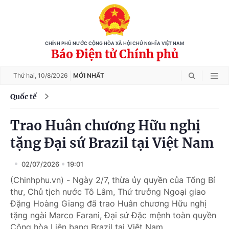
CHÍNH PHỦ NƯỚC CỘNG HÒA XÃ HỘI CHỦ NGHĨA VIỆT NAM
Báo Điện tử Chính phủ
Thứ hai,
10/8/2026
MỚI NHẤT
Quốc tế
Trao Huân chương Hữu nghị
tặng Đại sứ Brazil tại Việt Nam
02/07/2026
19:01
(Chinhphu.vn) - Ngày 2/7, thừa ủy quyền của Tổng Bí
thư, Chủ tịch nước Tô Lâm, Thứ trưởng Ngoại giao
Đặng Hoàng Giang đã trao Huân chương Hữu nghị
tặng ngài Marco Farani, Đại sứ Đặc mệnh toàn quyền
Cộng hòa Liên bang Brazil tại Việt Nam.