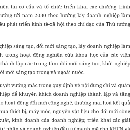
iện tái cơ cấu và tổ chức triển khai các chương trìn
hướng tới năm 2030 theo hướng lấy doanh nghiệp là
êu phát triển kinh tế-xã hội theo chỉ đạo của Thủ tướn
ghiệp sáng tạo, đổi mới sáng tạo, lấy doanh nghiệp là
h trong hoạt động nghiên cứu khoa học của các việ
thành lập các trung tâm đổi mới sáng tạo, khởi nghiệ
đổi mới sáng tạo trong và ngoài nước.
quyết vướng mắc trong quy định về nội dung chi và quả
hiệp để khuyến khích doanh nghiệp thành lập và tăn
ho hoạt động đổi mới công nghệ, thương mại hoá kết qu
ua thiết bị, máy móc, nguyên vật liệu cho đổi mới côn
xuất, kinh doanh của doanh nghiệp; triển khai các giả
c tư nhân và doanh nghiệp đầu tư mạnh mẽ cho KHCN v