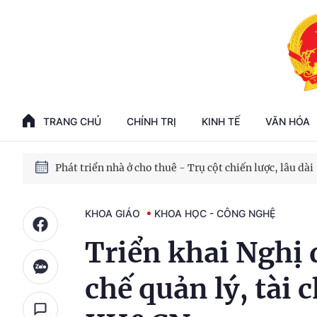
Phát triển kinh tế nhà nước trong kỷ nguyên mới
100 ngày xử lý các điểm nghẽn về chuyển đổi số
TRANG CHỦ
CHÍNH TRỊ
KINH TẾ
VĂN HÓA
Phát triển nhà ở cho thuê - Trụ cột chiến lược, lâu dài
Phát triển kinh tế nhà nước trong kỷ nguyên mới
KHOA GIÁO
KHOA HỌC - CÔNG NGHỆ
Triển khai Nghị 
chế quản lý, tài