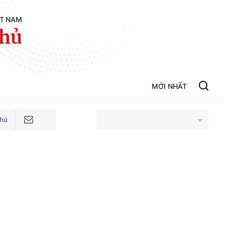
ỆT NAM
phủ
MỚI NHẤT
phủ
An Giang
Bắc Ninh
Cao Bằng