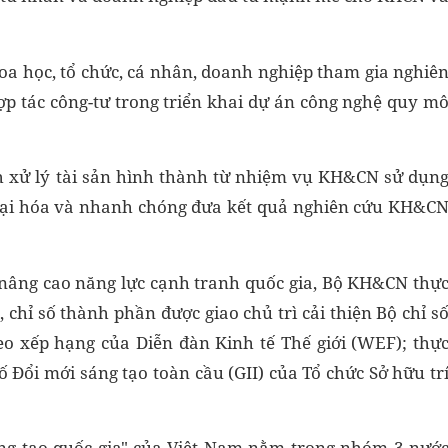
hoa học, tổ chức, cá nhân, doanh nghiệp tham gia nghiê
ợp tác công-tư trong triển khai dự án công nghệ quy m
 xử lý tài sản hình thành từ nhiệm vụ KH&CN sử dụn
mại hóa và nhanh chóng đưa kết quả nghiên cứu KH&C
 nâng cao năng lực cạnh tranh quốc gia, Bộ KH&CN thự
 chỉ số thành phần được giao chủ trì cải thiện Bộ chỉ s
heo xếp hạng của Diễn đàn Kinh tế Thế giới (WEF); thự
 Đổi mới sáng tạo toàn cầu (GII) của Tổ chức Sở hữu tr
ng tạo quốc gia" của Việt Nam nằm trong nhóm 3 nướ