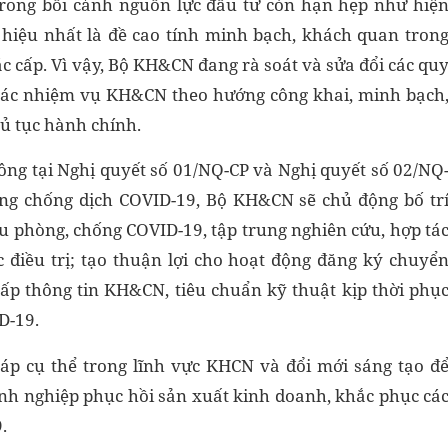
rong bối cảnh nguồn lực đầu tư còn hạn hẹp như hiệ
 hiệu nhất là đề cao tính minh bạch, khách quan tron
c cấp. Vì vậy, Bộ KH&CN đang rà soát và sửa đổi các qu
á các nhiệm vụ KH&CN theo hướng công khai, minh bạch
ủ tục hành chính.
ông tại Nghị quyết số 01/NQ-CP và Nghị quyết số 02/NQ
ng chống dịch COVID-19, Bộ KH&CN sẽ chủ động bố tr
u phòng, chống COVID-19, tập trung nghiên cứu, hợp tá
c điều trị; tạo thuận lợi cho hoạt động đăng ký chuyể
cấp thông tin KH&CN, tiêu chuẩn kỹ thuật kịp thời phụ
D-19.
pháp cụ thể trong lĩnh vực KHCN và đổi mới sáng tạo đ
anh nghiệp phục hồi sản xuất kinh doanh, khắc phục cá
.