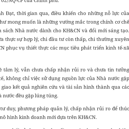
ố 02/NQ-CP của Chính phủ.
Đạt, thời gian qua, điều khiến cho những nỗ lực củ
hư mong muốn là những vướng mắc trong chính cơ ch
ân sách Nhà nước dành cho KH&CN và đổi mới sáng tạo
ưa thực sự hợp lý, chi đầu tư còn thấp, chi thường xuyê
 phục vụ thiết thực các mục tiêu phát triển kinh tế-x
ề tâm lý, vẫn chưa chấp nhận rủi ro và chưa tin tưởn
 tế, không chỉ việc sử dụng nguồn lực của Nhà nước gặ
giao kết quả nghiên cứu và tài sản hình thành qua cá
nước đều gặp lúng túng.
tư duy, phương pháp quản lý, chấp nhận rủi ro để thú
 mô hình kinh doanh mới dựa trên KH&CN.