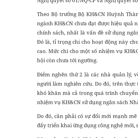
Nghị quyết số 01/NQ-CP và Nghị quyết s
Theo Bộ trưởng Bộ KH&CN Huỳnh Thành 
ngành KH&CN chưa đạt được hiệu quả n
chính sách, nhất là vấn đề sử dụng ng
Đó là, tỉ trọng chi cho hoạt động này ch
cao. Mức chi cho một số nhiệm vụ KH&CN
hội còn chưa tới ngưỡng.
Điểm nghẽn thứ 2 là các nhà quản lý, v
người làm nghiên cứu. Do đó, trên thực
khó khăn mà cả trong quá trình chuyển 
nhiệm vụ KH&CN sử dụng ngân sách Nhà 
Do đó, cần phải có sự đổi mới mạnh mẽ 
đẩy triển khai ứng dụng công nghệ mới,