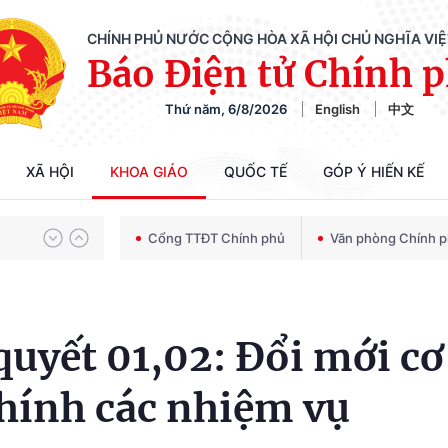
CHÍNH PHỦ NƯỚC CỘNG HÒA XÃ HỘI CHỦ NGHĨA VI
Báo Điện tử Chính 
Thứ năm, 6/8/2026
English
中文
Chiến dịch 500 ngày đêm tìm kiếm, quy tập và xác định danh tính hài cốt liệt sĩ
XÃ HỘI
KHOA GIÁO
QUỐC TẾ
GÓP Ý HIẾN KẾ
Bảo vệ nền tảng tư tưởng của Đảng trong kỷ nguyên phát triển mới
Cổng TTĐT Chính phủ
Văn phòng Chính 
Chiến dịch 500 ngày đêm tìm kiếm, quy tập và xác định danh tính hài cốt liệt sĩ
quyết 01,02: Đổi mới cơ
 chính các nhiệm vụ