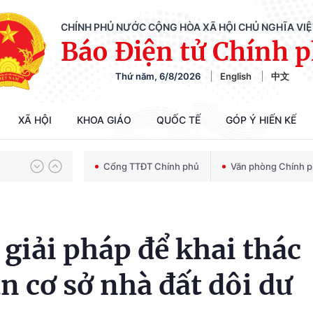
CHÍNH PHỦ NƯỚC CỘNG HÒA XÃ HỘI CHỦ NGHĨA VI
Báo Điện tử Chính 
Thứ năm, 6/8/2026
English
中文
Chiến dịch 500 ngày đêm tìm kiếm, quy tập và xác định danh tính hài cốt liệt sĩ
XÃ HỘI
KHOA GIÁO
QUỐC TẾ
GÓP Ý HIẾN KẾ
Bảo vệ nền tảng tư tưởng của Đảng trong kỷ nguyên phát triển mới
Cổng TTĐT Chính phủ
Văn phòng Chính 
Chiến dịch 500 ngày đêm tìm kiếm, quy tập và xác định danh tính hài cốt liệt sĩ
 giải pháp để khai thác
n cơ sở nhà đất dôi dư