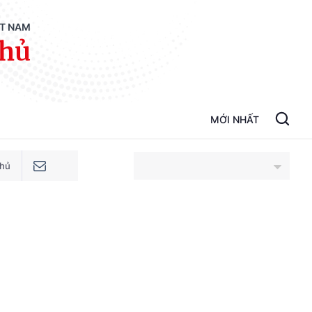
ỆT NAM
phủ
MỚI NHẤT
phủ
An Giang
Bắc Ninh
Cao Bằng