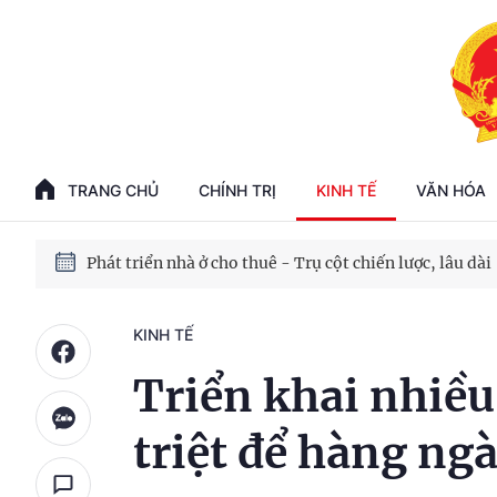
Phát triển kinh tế nhà nước trong kỷ nguyên mới
100 ngày xử lý các điểm nghẽn về chuyển đổi số
TRANG CHỦ
CHÍNH TRỊ
KINH TẾ
VĂN HÓA
Phát triển nhà ở cho thuê - Trụ cột chiến lược, lâu dài
Phát triển kinh tế nhà nước trong kỷ nguyên mới
KINH TẾ
Triển khai nhiều
triệt để hàng ngà