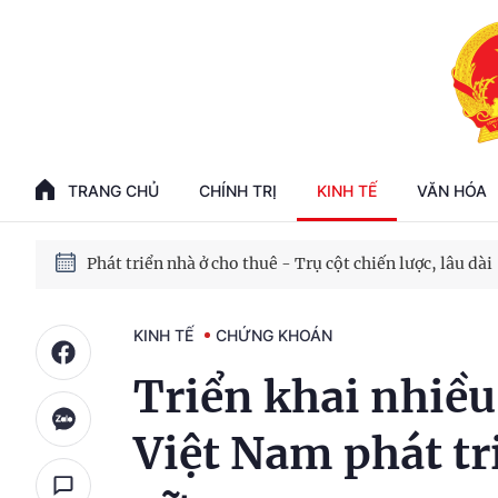
Phát triển kinh tế nhà nước trong kỷ nguyên mới
100 ngày xử lý các điểm nghẽn về chuyển đổi số
TRANG CHỦ
CHÍNH TRỊ
KINH TẾ
VĂN HÓA
Phát triển nhà ở cho thuê - Trụ cột chiến lược, lâu dài
Phát triển kinh tế nhà nước trong kỷ nguyên mới
KINH TẾ
CHỨNG KHOÁN
Triển khai nhiều
Việt Nam phát tr