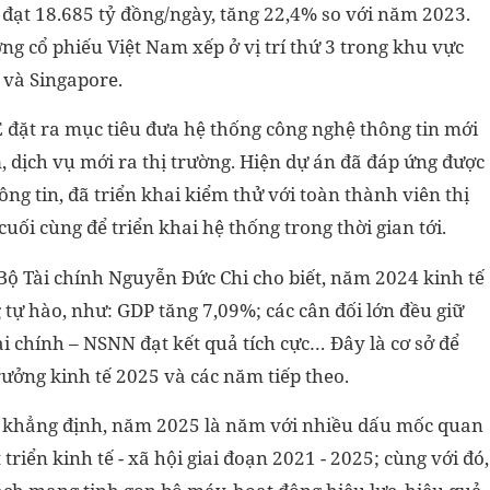
 đạt 18.685 tỷ đồng/ngày, tăng 22,4% so với năm 2023.
g cổ phiếu Việt Nam xếp ở vị trí thứ 3 trong khu vực
 và Singapore.
đặt ra mục tiêu đưa hệ thống công nghệ thông tin mới
dịch vụ mới ra thị trường. Hiện dự án đã đáp ứng được
ng tin, đã triển khai kiểm thử với toàn thành viên thị
uối cùng để triển khai hệ thống trong thời gian tới.
g Bộ Tài chính Nguyễn Đức Chi cho biết, năm 2024 kinh tế
tự hào, như: GDP tăng 7,09%; các cân đối lớn đều giữ
ài chính – NSNN đạt kết quả tích cực… Đây là cơ sở để
rưởng kinh tế 2025 và các năm tiếp theo.
i khẳng định, năm 2025 là năm với nhiều dấu mốc quan
triển kinh tế - xã hội giai đoạn 2021 - 2025; cùng với đó,