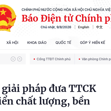
CHÍNH PHỦ NƯỚC CỘNG HÒA XÃ HỘI CHỦ NGHĨA VI
Báo Điện tử Chính 
Chủ nhật, 9/8/2026
English
中文
Chiến dịch 500 ngày đêm tìm kiếm, quy tập và xác định danh tính hài cốt liệt sĩ
XÃ HỘI
KHOA GIÁO
QUỐC TẾ
GÓP Ý HIẾN KẾ
Bảo vệ nền tảng tư tưởng của Đảng trong kỷ nguyên phát triển mới
Cổng TTĐT Chính phủ
Văn phòng Chính 
Chiến dịch 500 ngày đêm tìm kiếm, quy tập và xác định danh tính hài cốt liệt sĩ
 giải pháp đưa TTCK
iển chất lượng, bền