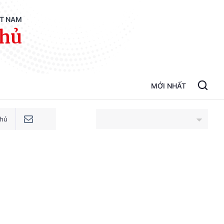
ỆT NAM
phủ
MỚI NHẤT
phủ
An Giang
Bắc Ninh
Cao Bằng