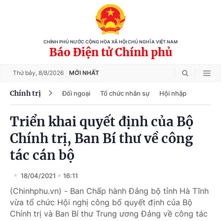
CHÍNH PHỦ NƯỚC CỘNG HÒA XÃ HỘI CHỦ NGHĨA VIỆT NAM
Báo Điện tử Chính phủ
Thứ bảy,
8/8/2026
MỚI NHẤT
Chính trị
Đối ngoại
Tổ chức nhân sự
Hội nhập
Triển khai quyết định của Bộ
Chính trị, Ban Bí thư về công
tác cán bộ
18/04/2021
16:11
(Chinhphu.vn) - Ban Chấp hành Đảng bộ tỉnh Hà Tĩnh
vừa tổ chức Hội nghị công bố quyết định của Bộ
Chính trị và Ban Bí thư Trung ương Đảng về công tác