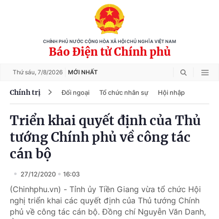
CHÍNH PHỦ NƯỚC CỘNG HÒA XÃ HỘI CHỦ NGHĨA VIỆT NAM
Báo Điện tử Chính phủ
Thứ sáu,
7/8/2026
MỚI NHẤT
Chính trị
Đối ngoại
Tổ chức nhân sự
Hội nhập
Triển khai quyết định của Thủ
tướng Chính phủ về công tác
cán bộ
27/12/2020
16:03
(Chinhphu.vn) - Tỉnh ủy Tiền Giang vừa tổ chức Hội
nghị triển khai các quyết định của Thủ tướng Chính
phủ về công tác cán bộ. Đồng chí Nguyễn Văn Danh,