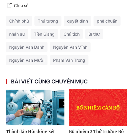
Chia sẻ
Chính phủ
Thủ tướng
quyết định
phê chuẩn
nhân sự
Tiền Giang
Chủ tịch
Bí thư
Nguyễn Văn Danh
Nguyễn Văn Vĩnh
Nguyễn Văn Mười
Phạm Văn Trọng
BÀI VIẾT CÙNG CHUYÊN MỤC
Thành lập Hội đồng xét
Bổ nhiệm 2 Thứ trưởng Bộ