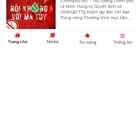
(Chinhphu.vn) - Thủ tướng Chính phủ
Lê Minh Hưng ký Quyết định số
1356/QĐ-TTg thành lập Ban Chỉ đạo
Trung ương Chương trình mục tiêu...
Trang chủ
Media
Tin nóng
Thông tin
Hội nghị công bố các quyết định của Bộ Chính
trị, Ban Bí thư về công tác cán bộ
Cổng TTĐT Chính phủ
English
中文
(Chinhphu.vn) - Sáng 23/7, tại Trụ sở
Trung ương Đảng, Ủy viên Bộ Chính
trị, Thường trực Ban Bí thư Trần Cẩm
Tú chủ trì Hội nghị công bố các...
Chuyên mục
Thủ tướng Chính phủ Lê Minh Hưng làm
CHÍNH TRỊ
KINH TẾ
Trưởng Ban Chỉ đạo Phòng thủ dân sự quốc
gia
VĂN HÓA
XÃ HỘI