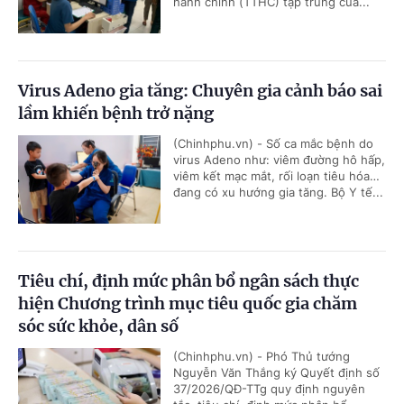
hành chính (TTHC) tập trung của...
Virus Adeno gia tăng: Chuyên gia cảnh báo sai
lầm khiến bệnh trở nặng
(Chinhphu.vn) - Số ca mắc bệnh do
virus Adeno như: viêm đường hô hấp,
viêm kết mạc mắt, rối loạn tiêu hóa…
đang có xu hướng gia tăng. Bộ Y tế...
Tiêu chí, định mức phân bổ ngân sách thực
hiện Chương trình mục tiêu quốc gia chăm
sóc sức khỏe, dân số
(Chinhphu.vn) - Phó Thủ tướng
Nguyễn Văn Thắng ký Quyết định số
37/2026/QĐ-TTg quy định nguyên