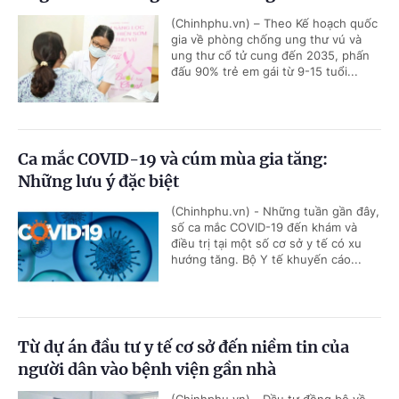
(Chinhphu.vn) – Theo Kế hoạch quốc
gia về phòng chống ung thư vú và
ung thư cổ tử cung đến 2035, phấn
đấu 90% trẻ em gái từ 9-15 tuổi...
Ca mắc COVID-19 và cúm mùa gia tăng:
Những lưu ý đặc biệt
(Chinhphu.vn) - Những tuần gần đây,
số ca mắc COVID-19 đến khám và
điều trị tại một số cơ sở y tế có xu
hướng tăng. Bộ Y tế khuyến cáo...
Từ dự án đầu tư y tế cơ sở đến niềm tin của
người dân vào bệnh viện gần nhà
(Chinhphu.vn) - Đầu tư đồng bộ về