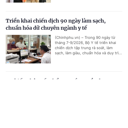
Triển khai chiến dịch 90 ngày làm sạch,
chuẩn hóa dữ chuyên ngành y tế
(Chinhphu.vn) – Trong 90 ngày từ
tháng 7-9/2026, Bộ Y tế triển khai
chiến dịch tập trung rà soát, làm
sạch, làm giàu, chuẩn hóa và duy trì...
Dự kiến phân cấp thẩm quyền tuyển dụng,
quản lý công chức, viên chức của Bộ Y tế
Cổng TTĐT Chính phủ
English
中文
(Chinhphu.vn) - Bộ Y tế đang lấy ý
kiến đối với dự thảo Thông tư quy
Trang chủ
Media
Tin nóng
Thông tin
định về phân cấp thẩm quyền tuyển
dụng, sử dụng và quản lý công...
Chuyên mục