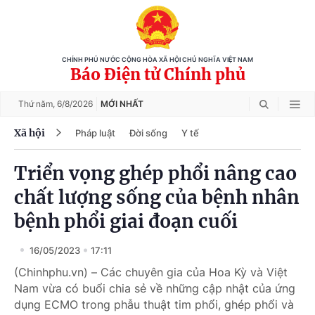
CHÍNH PHỦ NƯỚC CỘNG HÒA XÃ HỘI CHỦ NGHĨA VIỆT NAM
Báo Điện tử Chính phủ
Thứ năm,
6/8/2026
MỚI NHẤT
Xã hội
Pháp luật
Đời sống
Y tế
Triển vọng ghép phổi nâng cao
chất lượng sống của bệnh nhân
bệnh phổi giai đoạn cuối
16/05/2023
17:11
(Chinhphu.vn) – Các chuyên gia của Hoa Kỳ và Việt
Nam vừa có buổi chia sẻ về những cập nhật của ứng
dụng ECMO trong phẫu thuật tim phổi, ghép phổi và