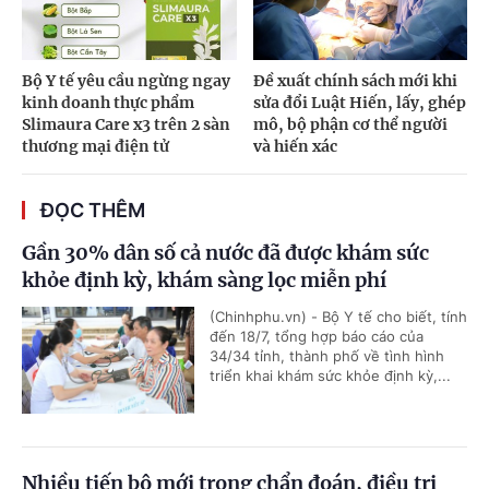
Bộ Y tế yêu cầu ngừng ngay
Đề xuất chính sách mới khi
kinh doanh thực phẩm
sửa đổi Luật Hiến, lấy, ghép
Slimaura Care x3 trên 2 sàn
mô, bộ phận cơ thể người
thương mại điện tử
và hiến xác
ĐỌC THÊM
Gần 30% dân số cả nước đã được khám sức
khỏe định kỳ, khám sàng lọc miễn phí
(Chinhphu.vn) - Bộ Y tế cho biết, tính
đến 18/7, tổng hợp báo cáo của
34/34 tỉnh, thành phố về tình hình
triển khai khám sức khỏe định kỳ,...
Nhiều tiến bộ mới trong chẩn đoán, điều trị