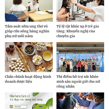
Tầm soát sớm ung thư vú
Tỷ lệ tật khúc xạ ở trẻ gia
giúp cứu sống hàng nghìn
tăng: Khuyến nghị của
phụ nữ mỗi năm
chuyên gia
Chấn chỉnh hoạt động kinh
Thí điểm hỗ trợ sức khỏe
doanh dược liệu
sinh sản ngoài giờ cho nữ
công nhân