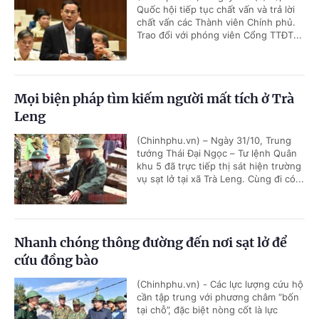
Quốc hội tiếp tục chất vấn và trả lời
chất vấn các Thành viên Chính phủ.
Trao đổi với phóng viên Cổng TTĐT...
Mọi biện pháp tìm kiếm người mất tích ở Trà
Leng
(Chinhphu.vn) – Ngày 31/10, Trung
tướng Thái Đại Ngọc – Tư lệnh Quân
khu 5 đã trực tiếp thị sát hiện trường
vụ sạt lở tại xã Trà Leng. Cùng đi có...
Nhanh chóng thông đường đến nơi sạt lở để
cứu đồng bào
(Chinhphu.vn) - Các lực lượng cứu hộ
cần tập trung với phương châm “bốn
tại chỗ”, đặc biệt nòng cốt là lực