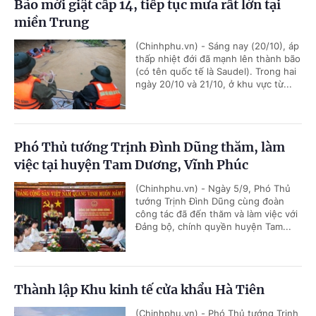
Bão mới giật cấp 14, tiếp tục mưa rất lớn tại
miền Trung
(Chinhphu.vn) - Sáng nay (20/10), áp
thấp nhiệt đới đã mạnh lên thành bão
(có tên quốc tế là Saudel). Trong hai
ngày 20/10 và 21/10, ở khu vực từ...
Phó Thủ tướng Trịnh Đình Dũng thăm, làm
việc tại huyện Tam Dương, Vĩnh Phúc
(Chinhphu.vn) - Ngày 5/9, Phó Thủ
tướng Trịnh Đình Dũng cùng đoàn
công tác đã đến thăm và làm việc với
Đảng bộ, chính quyền huyện Tam...
Thành lập Khu kinh tế cửa khẩu Hà Tiên
(Chinhphu.vn) - Phó Thủ tướng Trịnh