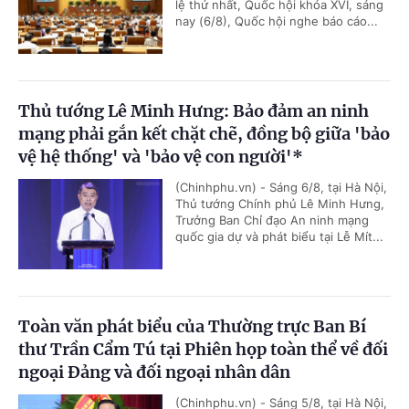
lệ thứ nhất, Quốc hội khóa XVI, sáng
nay (6/8), Quốc hội nghe báo cáo...
Thủ tướng Lê Minh Hưng: Bảo đảm an ninh
mạng phải gắn kết chặt chẽ, đồng bộ giữa 'bảo
vệ hệ thống' và 'bảo vệ con người'*
(Chinhphu.vn) - Sáng 6/8, tại Hà Nội,
Thủ tướng Chính phủ Lê Minh Hưng,
Trưởng Ban Chỉ đạo An ninh mạng
quốc gia dự và phát biểu tại Lễ Mít...
Toàn văn phát biểu của Thường trực Ban Bí
thư Trần Cẩm Tú tại Phiên họp toàn thể về đối
ngoại Đảng và đối ngoại nhân dân
(Chinhphu.vn) - Sáng 5/8, tại Hà Nội,