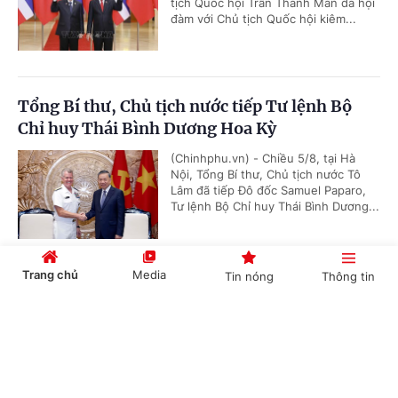
tịch Quốc hội Trần Thanh Mẫn đã hội
đàm với Chủ tịch Quốc hội kiêm...
Tổng Bí thư, Chủ tịch nước tiếp Tư lệnh Bộ
Chỉ huy Thái Bình Dương Hoa Kỳ
(Chinhphu.vn) - Chiều 5/8, tại Hà
Nội, Tổng Bí thư, Chủ tịch nước Tô
Lâm đã tiếp Đô đốc Samuel Paparo,
Tư lệnh Bộ Chỉ huy Thái Bình Dương...
Trang chủ
Media
Tin nóng
Thông tin
Tổng Bí thư, Chủ tịch nước Tô Lâm: Quan hệ
Việt Nam - Malaysia ngày càng phát triển
Cổng TTĐT Chính phủ
English
中文
năng động
(Chinhphu.vn) - Ngày 5/8, tại Hà Nội,
Tổng Bí thư, Chủ tịch nước Tô Lâm đã