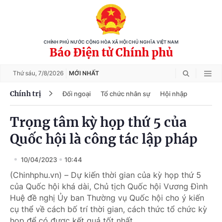
CHÍNH PHỦ NƯỚC CỘNG HÒA XÃ HỘI CHỦ NGHĨA VIỆT NAM
Báo Điện tử Chính phủ
Thứ sáu,
7/8/2026
MỚI NHẤT
Chính trị
Đối ngoại
Tổ chức nhân sự
Hội nhập
Trọng tâm kỳ họp thứ 5 của
Quốc hội là công tác lập pháp
10/04/2023
10:44
(Chinhphu.vn) – Dự kiến thời gian của kỳ họp thứ 5
của Quốc hội khá dài, Chủ tịch Quốc hội Vương Đình
Huệ đề nghị Ủy ban Thường vụ Quốc hội cho ý kiến
cụ thể về cách bố trí thời gian, cách thức tổ chức kỳ
họp để có được kết quả tốt nhất.