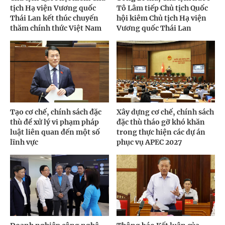
tịch Hạ viện Vương quốc
Tô Lâm tiếp Chủ tịch Quốc
Thái Lan kết thúc chuyến
hội kiêm Chủ tịch Hạ viện
thăm chính thức Việt Nam
Vương quốc Thái Lan
Tạo cơ chế, chính sách đặc
Xây dựng cơ chế, chính sách
thù để xử lý vi phạm pháp
đặc thù tháo gỡ khó khăn
luật liên quan đến một số
trong thực hiện các dự án
lĩnh vực
phục vụ APEC 2027