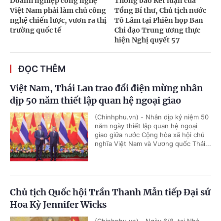
Doanh nghiệp công nghệ
Thông báo Kết luận của
Việt Nam phải làm chủ công
Tổng Bí thư, Chủ tịch nước
nghệ chiến lược, vươn ra thị
Tô Lâm tại Phiên họp Ban
trường quốc tế
Chỉ đạo Trung ương thực
hiện Nghị quyết 57
ĐỌC THÊM
Việt Nam, Thái Lan trao đổi điện mừng nhân
dịp 50 năm thiết lập quan hệ ngoại giao
(Chinhphu.vn) - Nhân dịp kỷ niệm 50
năm ngày thiết lập quan hệ ngoại
giao giữa nước Cộng hòa xã hội chủ
nghĩa Việt Nam và Vương quốc Thái...
Chủ tịch Quốc hội Trần Thanh Mẫn tiếp Đại sứ
Hoa Kỳ Jennifer Wicks